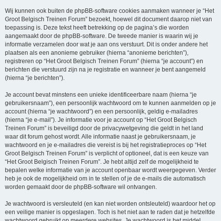
Wij kunnen ook buiten de phpBB-software cookies aanmaken wanneer je “Het
Groot Belgisch Treinen Forum” bezoekt, hoewel dit document daarop niet van
toepassing is. Deze tekst heeft betrekking op de pagina’s die worden
aangemaakt door de phpBB-software. De tweede manier is waarin wij je
informatie verzamelen door wat je aan ons verstuurt. Dit is onder andere het
plaatsen als een anonieme gebruiker (hierna “anonieme berichten”),
registreren op “Het Groot Belgisch Treinen Forum” (hierna “je account”) en
berichten die verstuurd zijn na je registratie en wanneer je bent aangemeld
(hierna “je berichten”).
Je account bevat minstens een unieke identificeerbare naam (hierna “je
gebruikersnaam”), een persoonlijk wachtwoord om te kunnen aanmelden op je
account (hierna “je wachtwoord”) en een persoonlijk, geldig e-mailadres
(hierna “je e-mail”). Je informatie voor je account op “Het Groot Belgisch
Treinen Forum” is beveiligd door de privacywetgeving die geldt in het land
waar dit forum gehost wordt. Alle informatie naast je gebruikersnaam, je
wachtwoord en je e-mailadres die vereist is bij het registratieproces op “Het
Groot Belgisch Treinen Forum” is verplicht of optioneel, dat is een keuze van
“Het Groot Belgisch Treinen Forum”. Je hebt altijd zelf de mogelijkheid te
bepalen welke informatie van je account openbaar wordt weergegeven. Verder
heb je ook de mogelijkheid om in te stellen of je de e-mails die automatisch
worden gemaakt door de phpBB-software wil ontvangen.
Je wachtwoord is versleuteld (en kan niet worden ontsleuteld) waardoor het op
een veilige manier is opgeslagen. Toch is het niet aan te raden dat je hetzelfde
wachtwoord gebruikt op meerdere websites. Je wachtwoord is het middel