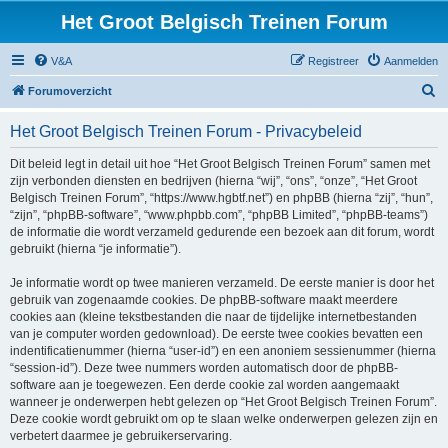
Het Groot Belgisch Treinen Forum
V&A
Registreer
Aanmelden
Z
Forumoverzicht
o
Het Groot Belgisch Treinen Forum - Privacybeleid
e
k
Dit beleid legt in detail uit hoe “Het Groot Belgisch Treinen Forum” samen met
zijn verbonden diensten en bedrijven (hierna “wij”, “ons”, “onze”, “Het Groot
Belgisch Treinen Forum”, “https://www.hgbtf.net”) en phpBB (hierna “zij”, “hun”,
“zijn”, “phpBB-software”, “www.phpbb.com”, “phpBB Limited”, “phpBB-teams”)
de informatie die wordt verzameld gedurende een bezoek aan dit forum, wordt
gebruikt (hierna “je informatie”).
Je informatie wordt op twee manieren verzameld. De eerste manier is door het
gebruik van zogenaamde cookies. De phpBB-software maakt meerdere
cookies aan (kleine tekstbestanden die naar de tijdelijke internetbestanden
van je computer worden gedownload). De eerste twee cookies bevatten een
indentificatienummer (hierna “user-id”) en een anoniem sessienummer (hierna
“session-id”). Deze twee nummers worden automatisch door de phpBB-
software aan je toegewezen. Een derde cookie zal worden aangemaakt
wanneer je onderwerpen hebt gelezen op “Het Groot Belgisch Treinen Forum”.
Deze cookie wordt gebruikt om op te slaan welke onderwerpen gelezen zijn en
verbetert daarmee je gebruikerservaring.