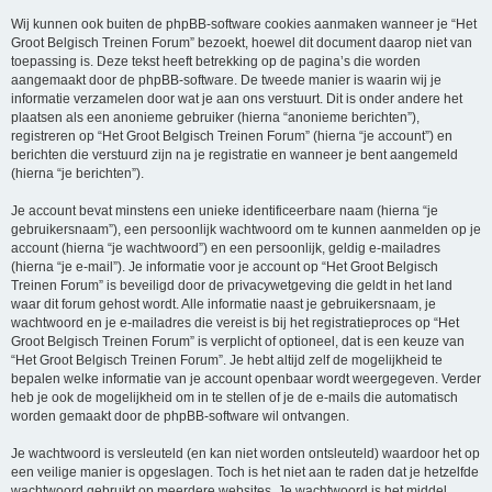
Wij kunnen ook buiten de phpBB-software cookies aanmaken wanneer je “Het
Groot Belgisch Treinen Forum” bezoekt, hoewel dit document daarop niet van
toepassing is. Deze tekst heeft betrekking op de pagina’s die worden
aangemaakt door de phpBB-software. De tweede manier is waarin wij je
informatie verzamelen door wat je aan ons verstuurt. Dit is onder andere het
plaatsen als een anonieme gebruiker (hierna “anonieme berichten”),
registreren op “Het Groot Belgisch Treinen Forum” (hierna “je account”) en
berichten die verstuurd zijn na je registratie en wanneer je bent aangemeld
(hierna “je berichten”).
Je account bevat minstens een unieke identificeerbare naam (hierna “je
gebruikersnaam”), een persoonlijk wachtwoord om te kunnen aanmelden op je
account (hierna “je wachtwoord”) en een persoonlijk, geldig e-mailadres
(hierna “je e-mail”). Je informatie voor je account op “Het Groot Belgisch
Treinen Forum” is beveiligd door de privacywetgeving die geldt in het land
waar dit forum gehost wordt. Alle informatie naast je gebruikersnaam, je
wachtwoord en je e-mailadres die vereist is bij het registratieproces op “Het
Groot Belgisch Treinen Forum” is verplicht of optioneel, dat is een keuze van
“Het Groot Belgisch Treinen Forum”. Je hebt altijd zelf de mogelijkheid te
bepalen welke informatie van je account openbaar wordt weergegeven. Verder
heb je ook de mogelijkheid om in te stellen of je de e-mails die automatisch
worden gemaakt door de phpBB-software wil ontvangen.
Je wachtwoord is versleuteld (en kan niet worden ontsleuteld) waardoor het op
een veilige manier is opgeslagen. Toch is het niet aan te raden dat je hetzelfde
wachtwoord gebruikt op meerdere websites. Je wachtwoord is het middel