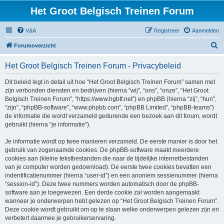
Het Groot Belgisch Treinen Forum
V&A
Registreer
Aanmelden
Z
Forumoverzicht
o
Het Groot Belgisch Treinen Forum - Privacybeleid
e
k
Dit beleid legt in detail uit hoe “Het Groot Belgisch Treinen Forum” samen met
zijn verbonden diensten en bedrijven (hierna “wij”, “ons”, “onze”, “Het Groot
Belgisch Treinen Forum”, “https://www.hgbtf.net”) en phpBB (hierna “zij”, “hun”,
“zijn”, “phpBB-software”, “www.phpbb.com”, “phpBB Limited”, “phpBB-teams”)
de informatie die wordt verzameld gedurende een bezoek aan dit forum, wordt
gebruikt (hierna “je informatie”).
Je informatie wordt op twee manieren verzameld. De eerste manier is door het
gebruik van zogenaamde cookies. De phpBB-software maakt meerdere
cookies aan (kleine tekstbestanden die naar de tijdelijke internetbestanden
van je computer worden gedownload). De eerste twee cookies bevatten een
indentificatienummer (hierna “user-id”) en een anoniem sessienummer (hierna
“session-id”). Deze twee nummers worden automatisch door de phpBB-
software aan je toegewezen. Een derde cookie zal worden aangemaakt
wanneer je onderwerpen hebt gelezen op “Het Groot Belgisch Treinen Forum”.
Deze cookie wordt gebruikt om op te slaan welke onderwerpen gelezen zijn en
verbetert daarmee je gebruikerservaring.