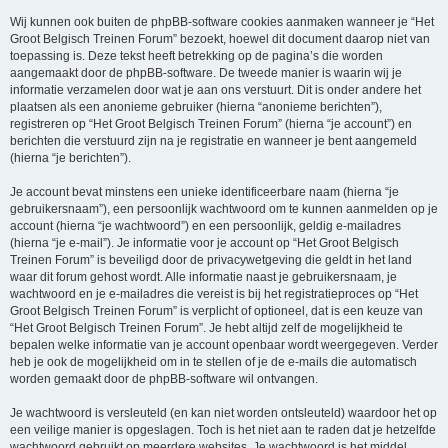
Wij kunnen ook buiten de phpBB-software cookies aanmaken wanneer je “Het
Groot Belgisch Treinen Forum” bezoekt, hoewel dit document daarop niet van
toepassing is. Deze tekst heeft betrekking op de pagina’s die worden
aangemaakt door de phpBB-software. De tweede manier is waarin wij je
informatie verzamelen door wat je aan ons verstuurt. Dit is onder andere het
plaatsen als een anonieme gebruiker (hierna “anonieme berichten”),
registreren op “Het Groot Belgisch Treinen Forum” (hierna “je account”) en
berichten die verstuurd zijn na je registratie en wanneer je bent aangemeld
(hierna “je berichten”).
Je account bevat minstens een unieke identificeerbare naam (hierna “je
gebruikersnaam”), een persoonlijk wachtwoord om te kunnen aanmelden op je
account (hierna “je wachtwoord”) en een persoonlijk, geldig e-mailadres
(hierna “je e-mail”). Je informatie voor je account op “Het Groot Belgisch
Treinen Forum” is beveiligd door de privacywetgeving die geldt in het land
waar dit forum gehost wordt. Alle informatie naast je gebruikersnaam, je
wachtwoord en je e-mailadres die vereist is bij het registratieproces op “Het
Groot Belgisch Treinen Forum” is verplicht of optioneel, dat is een keuze van
“Het Groot Belgisch Treinen Forum”. Je hebt altijd zelf de mogelijkheid te
bepalen welke informatie van je account openbaar wordt weergegeven. Verder
heb je ook de mogelijkheid om in te stellen of je de e-mails die automatisch
worden gemaakt door de phpBB-software wil ontvangen.
Je wachtwoord is versleuteld (en kan niet worden ontsleuteld) waardoor het op
een veilige manier is opgeslagen. Toch is het niet aan te raden dat je hetzelfde
wachtwoord gebruikt op meerdere websites. Je wachtwoord is het middel