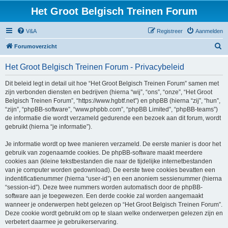
Het Groot Belgisch Treinen Forum
V&A
Registreer
Aanmelden
Z
Forumoverzicht
o
Het Groot Belgisch Treinen Forum - Privacybeleid
e
k
Dit beleid legt in detail uit hoe “Het Groot Belgisch Treinen Forum” samen met
zijn verbonden diensten en bedrijven (hierna “wij”, “ons”, “onze”, “Het Groot
Belgisch Treinen Forum”, “https://www.hgbtf.net”) en phpBB (hierna “zij”, “hun”,
“zijn”, “phpBB-software”, “www.phpbb.com”, “phpBB Limited”, “phpBB-teams”)
de informatie die wordt verzameld gedurende een bezoek aan dit forum, wordt
gebruikt (hierna “je informatie”).
Je informatie wordt op twee manieren verzameld. De eerste manier is door het
gebruik van zogenaamde cookies. De phpBB-software maakt meerdere
cookies aan (kleine tekstbestanden die naar de tijdelijke internetbestanden
van je computer worden gedownload). De eerste twee cookies bevatten een
indentificatienummer (hierna “user-id”) en een anoniem sessienummer (hierna
“session-id”). Deze twee nummers worden automatisch door de phpBB-
software aan je toegewezen. Een derde cookie zal worden aangemaakt
wanneer je onderwerpen hebt gelezen op “Het Groot Belgisch Treinen Forum”.
Deze cookie wordt gebruikt om op te slaan welke onderwerpen gelezen zijn en
verbetert daarmee je gebruikerservaring.