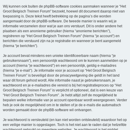
Wij kunnen ook buiten de phpBB-software cookies aanmaken wanneer je “Het
Groot Belgisch Treinen Forum” bezoekt, hoewel dit document daarop niet van
toepassing is. Deze tekst heeft betrekking op de pagina’s die worden
aangemaakt door de phpBB-software. De tweede manier is waarin wij je
informatie verzamelen door wat je aan ons verstuurt. Dit is onder andere het
plaatsen als een anonieme gebruiker (hierna “anonieme berichten”),
registreren op “Het Groot Belgisch Treinen Forum” (hierna “je account”) en
berichten die verstuurd zijn na je registratie en wanneer je bent aangemeld
(hierna “je berichten”).
Je account bevat minstens een unieke identificeerbare naam (hierna “je
gebruikersnaam”), een persoonlijk wachtwoord om te kunnen aanmelden op je
account (hierna “je wachtwoord”) en een persoonlijk, geldig e-mailadres
(hierna “je e-mail”). Je informatie voor je account op “Het Groot Belgisch
Treinen Forum” is beveiligd door de privacywetgeving die geldt in het land
waar dit forum gehost wordt. Alle informatie naast je gebruikersnaam, je
wachtwoord en je e-mailadres die vereist is bij het registratieproces op “Het
Groot Belgisch Treinen Forum” is verplicht of optioneel, dat is een keuze van
“Het Groot Belgisch Treinen Forum”. Je hebt altijd zelf de mogelijkheid te
bepalen welke informatie van je account openbaar wordt weergegeven. Verder
heb je ook de mogelijkheid om in te stellen of je de e-mails die automatisch
worden gemaakt door de phpBB-software wil ontvangen.
Je wachtwoord is versleuteld (en kan niet worden ontsleuteld) waardoor het op
een veilige manier is opgeslagen. Toch is het niet aan te raden dat je hetzelfde
wachtwoord gebruikt op meerdere websites. Je wachtwoord is het middel