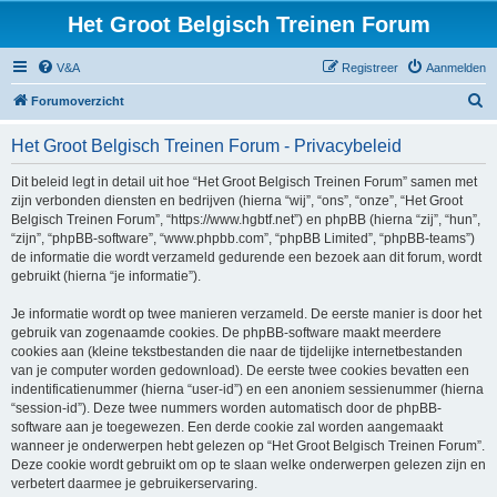
Het Groot Belgisch Treinen Forum
V&A
Registreer
Aanmelden
Z
Forumoverzicht
o
Het Groot Belgisch Treinen Forum - Privacybeleid
e
k
Dit beleid legt in detail uit hoe “Het Groot Belgisch Treinen Forum” samen met
zijn verbonden diensten en bedrijven (hierna “wij”, “ons”, “onze”, “Het Groot
Belgisch Treinen Forum”, “https://www.hgbtf.net”) en phpBB (hierna “zij”, “hun”,
“zijn”, “phpBB-software”, “www.phpbb.com”, “phpBB Limited”, “phpBB-teams”)
de informatie die wordt verzameld gedurende een bezoek aan dit forum, wordt
gebruikt (hierna “je informatie”).
Je informatie wordt op twee manieren verzameld. De eerste manier is door het
gebruik van zogenaamde cookies. De phpBB-software maakt meerdere
cookies aan (kleine tekstbestanden die naar de tijdelijke internetbestanden
van je computer worden gedownload). De eerste twee cookies bevatten een
indentificatienummer (hierna “user-id”) en een anoniem sessienummer (hierna
“session-id”). Deze twee nummers worden automatisch door de phpBB-
software aan je toegewezen. Een derde cookie zal worden aangemaakt
wanneer je onderwerpen hebt gelezen op “Het Groot Belgisch Treinen Forum”.
Deze cookie wordt gebruikt om op te slaan welke onderwerpen gelezen zijn en
verbetert daarmee je gebruikerservaring.