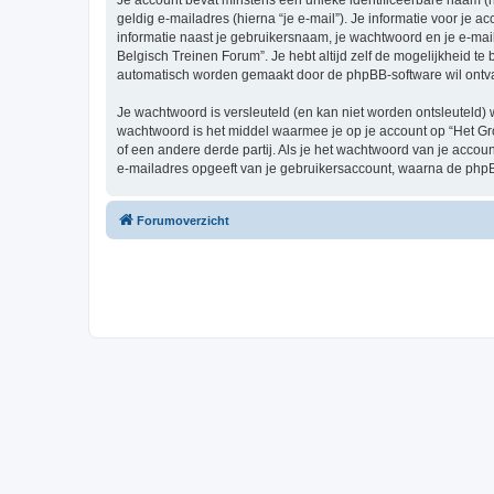
Je account bevat minstens een unieke identificeerbare naam (
geldig e-mailadres (hierna “je e-mail”). Je informatie voor je a
informatie naast je gebruikersnaam, je wachtwoord en je e-mailad
Belgisch Treinen Forum”. Je hebt altijd zelf de mogelijkheid t
automatisch worden gemaakt door de phpBB-software wil ontv
Je wachtwoord is versleuteld (en kan niet worden ontsleuteld) 
wachtwoord is het middel waarmee je op je account op “Het Gr
of een andere derde partij. Als je het wachtwoord van je accou
e-mailadres opgeeft van je gebruikersaccount, waarna de phpB
Forumoverzicht