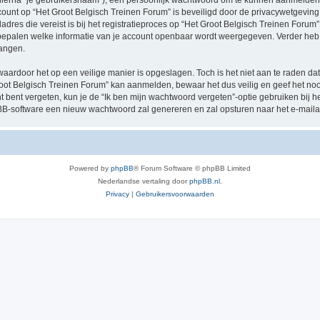
hierna “je gebruikersnaam”), een persoonlijk wachtwoord om te kunnen aanmelden o
ccount op “Het Groot Belgisch Treinen Forum” is beveiligd door de privacywetgeving d
res die vereist is bij het registratieproces op “Het Groot Belgisch Treinen Forum” i
e bepalen welke informatie van je account openbaar wordt weergegeven. Verder heb je
angen.
waardoor het op een veilige manier is opgeslagen. Toch is het niet aan te raden d
oot Belgisch Treinen Forum” kan aanmelden, bewaar het dus veilig en geef het no
nt bent vergeten, kun je de “Ik ben mijn wachtwoord vergeten”-optie gebruiken bij 
B-software een nieuw wachtwoord zal genereren en zal opsturen naar het e-maila
Powered by
phpBB
® Forum Software © phpBB Limited
Nederlandse vertaling door
phpBB.nl
.
Privacy
|
Gebruikersvoorwaarden