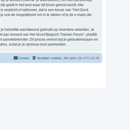
p je account (hierna “je wachtwoord”) en een persoonlijk,
ie geldt in het land waar dit forum gehost wordt. Alle
s verplicht of optioneel, dat is een keuze van “Het Groot
 ook de mogelijkheid om in te stellen of je de e-mails die
at je hetzelfde wachtwoord gebruikt op meerdere websites. Je
oit aan iemand van Het Groot Belgisch Treinen Forum”, phpBB
het aanmeldvenster. Dit proces vereist dat je gebruikersnaam en
dres, zodat je je opnieuw kunt aanmelden.
Contact
Verwijder cookies
Alle tijden zijn
UTC+02:00