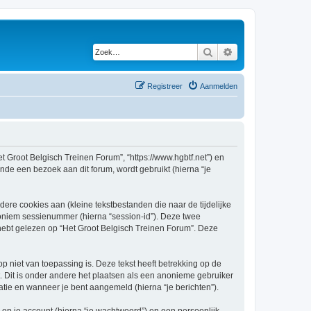
Zoek
Uitgebreid zoeken
Registreer
Aanmelden
et Groot Belgisch Treinen Forum”, “https://www.hgbtf.net”) en
nde een bezoek aan dit forum, wordt gebruikt (hierna “je
re cookies aan (kleine tekstbestanden die naar de tijdelijke
oniem sessienummer (hierna “session-id”). Deze twee
bt gelezen op “Het Groot Belgisch Treinen Forum”. Deze
niet van toepassing is. Deze tekst heeft betrekking op de
 Dit is onder andere het plaatsen als een anonieme gebruiker
ratie en wanneer je bent aangemeld (hierna “je berichten”).