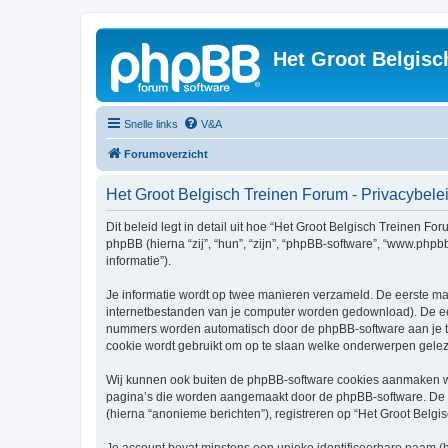
Het Groot Belgisc
Snelle links
V&A
Forumoverzicht
Het Groot Belgisch Treinen Forum - Privacybele
Dit beleid legt in detail uit hoe “Het Groot Belgisch Treinen Fo
phpBB (hierna “zij”, “hun”, “zijn”, “phpBB-software”, “www.php
informatie”).
Je informatie wordt op twee manieren verzameld. De eerste ma
internetbestanden van je computer worden gedownload). De eer
nummers worden automatisch door de phpBB-software aan je 
cookie wordt gebruikt om op te slaan welke onderwerpen geleze
Wij kunnen ook buiten de phpBB-software cookies aanmaken wan
pagina’s die worden aangemaakt door de phpBB-software. De twe
(hierna “anonieme berichten”), registreren op “Het Groot Belgis