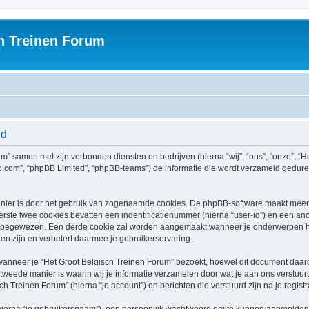
h Treinen Forum
id
rum” samen met zijn verbonden diensten en bedrijven (hierna “wij”, “ons”, “onze”, “H
bb.com”, “phpBB Limited”, “phpBB-teams”) de informatie die wordt verzameld gedure
nier is door het gebruik van zogenaamde cookies. De phpBB-software maakt meerde
ste twee cookies bevatten een indentificatienummer (hierna “user-id”) en een an
toegewezen. Een derde cookie zal worden aangemaakt wanneer je onderwerpen he
n zijn en verbetert daarmee je gebruikerservaring.
neer je “Het Groot Belgisch Treinen Forum” bezoekt, hoewel dit document daarop 
ede manier is waarin wij je informatie verzamelen door wat je aan ons verstuurt.
ch Treinen Forum” (hierna “je account”) en berichten die verstuurd zijn na je regist