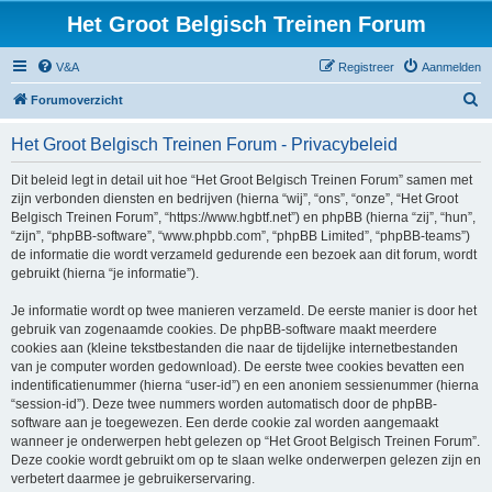
Het Groot Belgisch Treinen Forum
V&A
Registreer
Aanmelden
Z
Forumoverzicht
o
Het Groot Belgisch Treinen Forum - Privacybeleid
e
k
Dit beleid legt in detail uit hoe “Het Groot Belgisch Treinen Forum” samen met
zijn verbonden diensten en bedrijven (hierna “wij”, “ons”, “onze”, “Het Groot
Belgisch Treinen Forum”, “https://www.hgbtf.net”) en phpBB (hierna “zij”, “hun”,
“zijn”, “phpBB-software”, “www.phpbb.com”, “phpBB Limited”, “phpBB-teams”)
de informatie die wordt verzameld gedurende een bezoek aan dit forum, wordt
gebruikt (hierna “je informatie”).
Je informatie wordt op twee manieren verzameld. De eerste manier is door het
gebruik van zogenaamde cookies. De phpBB-software maakt meerdere
cookies aan (kleine tekstbestanden die naar de tijdelijke internetbestanden
van je computer worden gedownload). De eerste twee cookies bevatten een
indentificatienummer (hierna “user-id”) en een anoniem sessienummer (hierna
“session-id”). Deze twee nummers worden automatisch door de phpBB-
software aan je toegewezen. Een derde cookie zal worden aangemaakt
wanneer je onderwerpen hebt gelezen op “Het Groot Belgisch Treinen Forum”.
Deze cookie wordt gebruikt om op te slaan welke onderwerpen gelezen zijn en
verbetert daarmee je gebruikerservaring.