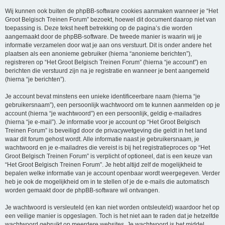
Wij kunnen ook buiten de phpBB-software cookies aanmaken wanneer je “Het
Groot Belgisch Treinen Forum” bezoekt, hoewel dit document daarop niet van
toepassing is. Deze tekst heeft betrekking op de pagina’s die worden
aangemaakt door de phpBB-software. De tweede manier is waarin wij je
informatie verzamelen door wat je aan ons verstuurt. Dit is onder andere het
plaatsen als een anonieme gebruiker (hierna “anonieme berichten”),
registreren op “Het Groot Belgisch Treinen Forum” (hierna “je account”) en
berichten die verstuurd zijn na je registratie en wanneer je bent aangemeld
(hierna “je berichten”).
Je account bevat minstens een unieke identificeerbare naam (hierna “je
gebruikersnaam”), een persoonlijk wachtwoord om te kunnen aanmelden op je
account (hierna “je wachtwoord”) en een persoonlijk, geldig e-mailadres
(hierna “je e-mail”). Je informatie voor je account op “Het Groot Belgisch
Treinen Forum” is beveiligd door de privacywetgeving die geldt in het land
waar dit forum gehost wordt. Alle informatie naast je gebruikersnaam, je
wachtwoord en je e-mailadres die vereist is bij het registratieproces op “Het
Groot Belgisch Treinen Forum” is verplicht of optioneel, dat is een keuze van
“Het Groot Belgisch Treinen Forum”. Je hebt altijd zelf de mogelijkheid te
bepalen welke informatie van je account openbaar wordt weergegeven. Verder
heb je ook de mogelijkheid om in te stellen of je de e-mails die automatisch
worden gemaakt door de phpBB-software wil ontvangen.
Je wachtwoord is versleuteld (en kan niet worden ontsleuteld) waardoor het op
een veilige manier is opgeslagen. Toch is het niet aan te raden dat je hetzelfde
wachtwoord gebruikt op meerdere websites. Je wachtwoord is het middel