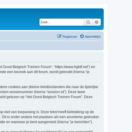
Zoek
Uitgebreid zoeken
Registreer
Aanmelden
et Groot Belgisch Treinen Forum”, “https://www.hgbtf.net”) en
nde een bezoek aan dit forum, wordt gebruikt (hierna “je
re cookies aan (kleine tekstbestanden die naar de tijdelijke
oniem sessienummer (hierna “session-id”). Deze twee
bt gelezen op “Het Groot Belgisch Treinen Forum”. Deze
niet van toepassing is. Deze tekst heeft betrekking op de
 Dit is onder andere het plaatsen als een anonieme gebruiker
ratie en wanneer je bent aangemeld (hierna “je berichten”).