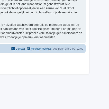
p je account (hierna “je wachtwoord”) en een persoonlijk,
ie geldt in het land waar dit forum gehost wordt. Alle
s verplicht of optioneel, dat is een keuze van “Het Groot
 ook de mogelijkheid om in te stellen of je de e-mails die
at je hetzelfde wachtwoord gebruikt op meerdere websites. Je
oit aan iemand van Het Groot Belgisch Treinen Forum”, phpBB
het aanmeldvenster. Dit proces vereist dat je gebruikersnaam en
dres, zodat je je opnieuw kunt aanmelden.
Contact
Verwijder cookies
Alle tijden zijn
UTC+02:00