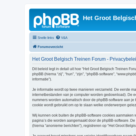
Het Groot Belgisc
Snelle links
V&A
Forumoverzicht
Het Groot Belgisch Treinen Forum - Privacybele
Dit beleid legt in detail uit hoe “Het Groot Belgisch Treinen Fo
phpBB (hierna “zij”, “hun”, “zijn”, “phpBB-software”, “www.php
informatie”).
Je informatie wordt op twee manieren verzameld. De eerste ma
internetbestanden van je computer worden gedownload). De eer
nummers worden automatisch door de phpBB-software aan je 
cookie wordt gebruikt om op te slaan welke onderwerpen geleze
Wij kunnen ook buiten de phpBB-software cookies aanmaken wan
pagina’s die worden aangemaakt door de phpBB-software. De twe
(hierna “anonieme berichten”), registreren op “Het Groot Belgis