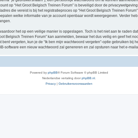
hierna “je gebruikersnaam”), een persoonlijk wachtwoord om te kunnen aanmelden o
ccount op “Het Groot Belgisch Treinen Forum” is beveiligd door de privacywetgeving d
res die vereist is bij het registratieproces op “Het Groot Belgisch Treinen Forum” i
e bepalen welke informatie van je account openbaar wordt weergegeven. Verder heb je
angen.
waardoor het op een veilige manier is opgeslagen. Toch is het niet aan te raden d
oot Belgisch Treinen Forum” kan aanmelden, bewaar het dus veilig en geef het no
nt bent vergeten, kun je de “Ik ben mijn wachtwoord vergeten”-optie gebruiken bij 
B-software een nieuw wachtwoord zal genereren en zal opsturen naar het e-maila
Powered by
phpBB
® Forum Software © phpBB Limited
Nederlandse vertaling door
phpBB.nl
.
Privacy
|
Gebruikersvoorwaarden