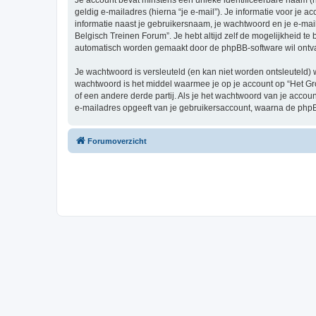
Je account bevat minstens een unieke identificeerbare naam (
geldig e-mailadres (hierna “je e-mail”). Je informatie voor je a
informatie naast je gebruikersnaam, je wachtwoord en je e-mailad
Belgisch Treinen Forum”. Je hebt altijd zelf de mogelijkheid t
automatisch worden gemaakt door de phpBB-software wil ontv
Je wachtwoord is versleuteld (en kan niet worden ontsleuteld) 
wachtwoord is het middel waarmee je op je account op “Het Gr
of een andere derde partij. Als je het wachtwoord van je accou
e-mailadres opgeeft van je gebruikersaccount, waarna de phpB
Forumoverzicht