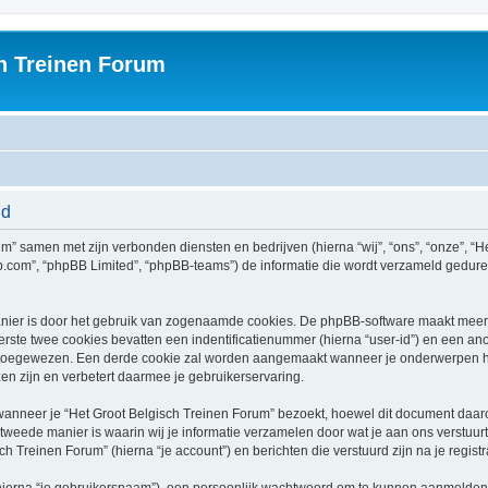
h Treinen Forum
id
rum” samen met zijn verbonden diensten en bedrijven (hierna “wij”, “ons”, “onze”, “H
bb.com”, “phpBB Limited”, “phpBB-teams”) de informatie die wordt verzameld gedure
nier is door het gebruik van zogenaamde cookies. De phpBB-software maakt meerde
ste twee cookies bevatten een indentificatienummer (hierna “user-id”) en een an
toegewezen. Een derde cookie zal worden aangemaakt wanneer je onderwerpen he
n zijn en verbetert daarmee je gebruikerservaring.
neer je “Het Groot Belgisch Treinen Forum” bezoekt, hoewel dit document daarop 
ede manier is waarin wij je informatie verzamelen door wat je aan ons verstuurt.
ch Treinen Forum” (hierna “je account”) en berichten die verstuurd zijn na je regist