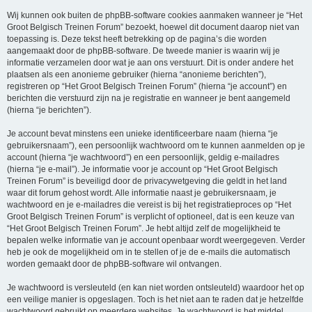
Wij kunnen ook buiten de phpBB-software cookies aanmaken wanneer je “Het
Groot Belgisch Treinen Forum” bezoekt, hoewel dit document daarop niet van
toepassing is. Deze tekst heeft betrekking op de pagina’s die worden
aangemaakt door de phpBB-software. De tweede manier is waarin wij je
informatie verzamelen door wat je aan ons verstuurt. Dit is onder andere het
plaatsen als een anonieme gebruiker (hierna “anonieme berichten”),
registreren op “Het Groot Belgisch Treinen Forum” (hierna “je account”) en
berichten die verstuurd zijn na je registratie en wanneer je bent aangemeld
(hierna “je berichten”).
Je account bevat minstens een unieke identificeerbare naam (hierna “je
gebruikersnaam”), een persoonlijk wachtwoord om te kunnen aanmelden op je
account (hierna “je wachtwoord”) en een persoonlijk, geldig e-mailadres
(hierna “je e-mail”). Je informatie voor je account op “Het Groot Belgisch
Treinen Forum” is beveiligd door de privacywetgeving die geldt in het land
waar dit forum gehost wordt. Alle informatie naast je gebruikersnaam, je
wachtwoord en je e-mailadres die vereist is bij het registratieproces op “Het
Groot Belgisch Treinen Forum” is verplicht of optioneel, dat is een keuze van
“Het Groot Belgisch Treinen Forum”. Je hebt altijd zelf de mogelijkheid te
bepalen welke informatie van je account openbaar wordt weergegeven. Verder
heb je ook de mogelijkheid om in te stellen of je de e-mails die automatisch
worden gemaakt door de phpBB-software wil ontvangen.
Je wachtwoord is versleuteld (en kan niet worden ontsleuteld) waardoor het op
een veilige manier is opgeslagen. Toch is het niet aan te raden dat je hetzelfde
wachtwoord gebruikt op meerdere websites. Je wachtwoord is het middel