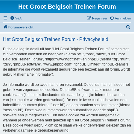
Het Groot Belgisch Treinen Forum
V&A
Registreer
Aanmelden
Z
Forumoverzicht
o
Het Groot Belgisch Treinen Forum - Privacybeleid
e
k
Dit beleid legt in detail uit hoe “Het Groot Belgisch Treinen Forum” samen met
zijn verbonden diensten en bedrijven (hierna “wij”, “ons”, “onze”, “Het Groot
Belgisch Treinen Forum”, “https://www.hgbtf.net”) en phpBB (hierna “zij”, “hun”,
“zijn”, “phpBB-software”, “www.phpbb.com”, “phpBB Limited”, “phpBB-teams”)
de informatie die wordt verzameld gedurende een bezoek aan dit forum, wordt
gebruikt (hierna “je informatie”).
Je informatie wordt op twee manieren verzameld. De eerste manier is door het
gebruik van zogenaamde cookies. De phpBB-software maakt meerdere
cookies aan (kleine tekstbestanden die naar de tijdelijke internetbestanden
van je computer worden gedownload). De eerste twee cookies bevatten een
indentificatienummer (hierna “user-id”) en een anoniem sessienummer (hierna
“session-id”). Deze twee nummers worden automatisch door de phpBB-
software aan je toegewezen. Een derde cookie zal worden aangemaakt
wanneer je onderwerpen hebt gelezen op “Het Groot Belgisch Treinen Forum”.
Deze cookie wordt gebruikt om op te slaan welke onderwerpen gelezen zijn en
verbetert daarmee je gebruikerservaring.