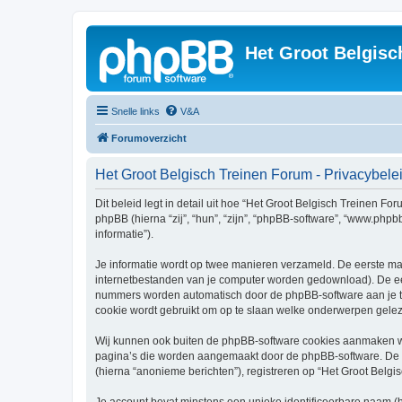
Het Groot Belgisc
Snelle links
V&A
Forumoverzicht
Het Groot Belgisch Treinen Forum - Privacybele
Dit beleid legt in detail uit hoe “Het Groot Belgisch Treinen Fo
phpBB (hierna “zij”, “hun”, “zijn”, “phpBB-software”, “www.php
informatie”).
Je informatie wordt op twee manieren verzameld. De eerste ma
internetbestanden van je computer worden gedownload). De eer
nummers worden automatisch door de phpBB-software aan je 
cookie wordt gebruikt om op te slaan welke onderwerpen geleze
Wij kunnen ook buiten de phpBB-software cookies aanmaken wan
pagina’s die worden aangemaakt door de phpBB-software. De twe
(hierna “anonieme berichten”), registreren op “Het Groot Belgis