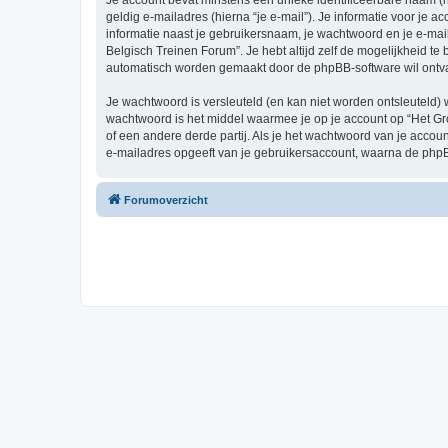
Je account bevat minstens een unieke identificeerbare naam (
geldig e-mailadres (hierna “je e-mail”). Je informatie voor je a
informatie naast je gebruikersnaam, je wachtwoord en je e-mailad
Belgisch Treinen Forum”. Je hebt altijd zelf de mogelijkheid t
automatisch worden gemaakt door de phpBB-software wil ontv
Je wachtwoord is versleuteld (en kan niet worden ontsleuteld) 
wachtwoord is het middel waarmee je op je account op “Het Gr
of een andere derde partij. Als je het wachtwoord van je accou
e-mailadres opgeeft van je gebruikersaccount, waarna de phpB
Forumoverzicht