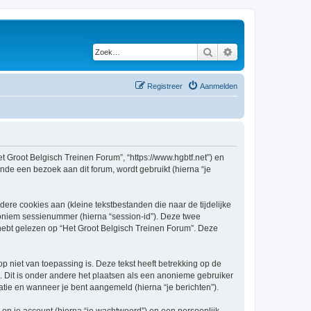
Zoek
Uitgebreid zoeken
Registreer
Aanmelden
et Groot Belgisch Treinen Forum”, “https://www.hgbtf.net”) en
nde een bezoek aan dit forum, wordt gebruikt (hierna “je
re cookies aan (kleine tekstbestanden die naar de tijdelijke
oniem sessienummer (hierna “session-id”). Deze twee
bt gelezen op “Het Groot Belgisch Treinen Forum”. Deze
niet van toepassing is. Deze tekst heeft betrekking op de
 Dit is onder andere het plaatsen als een anonieme gebruiker
ratie en wanneer je bent aangemeld (hierna “je berichten”).