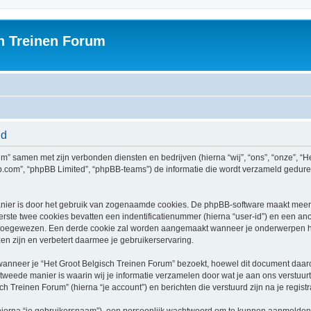
h Treinen Forum
id
rum” samen met zijn verbonden diensten en bedrijven (hierna “wij”, “ons”, “onze”, “H
bb.com”, “phpBB Limited”, “phpBB-teams”) de informatie die wordt verzameld gedure
nier is door het gebruik van zogenaamde cookies. De phpBB-software maakt meerde
ste twee cookies bevatten een indentificatienummer (hierna “user-id”) en een an
toegewezen. Een derde cookie zal worden aangemaakt wanneer je onderwerpen he
n zijn en verbetert daarmee je gebruikerservaring.
neer je “Het Groot Belgisch Treinen Forum” bezoekt, hoewel dit document daarop 
ede manier is waarin wij je informatie verzamelen door wat je aan ons verstuurt.
ch Treinen Forum” (hierna “je account”) en berichten die verstuurd zijn na je regist