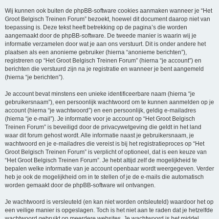
Wij kunnen ook buiten de phpBB-software cookies aanmaken wanneer je “Het
Groot Belgisch Treinen Forum” bezoekt, hoewel dit document daarop niet van
toepassing is. Deze tekst heeft betrekking op de pagina’s die worden
aangemaakt door de phpBB-software. De tweede manier is waarin wij je
informatie verzamelen door wat je aan ons verstuurt. Dit is onder andere het
plaatsen als een anonieme gebruiker (hierna “anonieme berichten”),
registreren op “Het Groot Belgisch Treinen Forum” (hierna “je account”) en
berichten die verstuurd zijn na je registratie en wanneer je bent aangemeld
(hierna “je berichten”).
Je account bevat minstens een unieke identificeerbare naam (hierna “je
gebruikersnaam”), een persoonlijk wachtwoord om te kunnen aanmelden op je
account (hierna “je wachtwoord”) en een persoonlijk, geldig e-mailadres
(hierna “je e-mail”). Je informatie voor je account op “Het Groot Belgisch
Treinen Forum” is beveiligd door de privacywetgeving die geldt in het land
waar dit forum gehost wordt. Alle informatie naast je gebruikersnaam, je
wachtwoord en je e-mailadres die vereist is bij het registratieproces op “Het
Groot Belgisch Treinen Forum” is verplicht of optioneel, dat is een keuze van
“Het Groot Belgisch Treinen Forum”. Je hebt altijd zelf de mogelijkheid te
bepalen welke informatie van je account openbaar wordt weergegeven. Verder
heb je ook de mogelijkheid om in te stellen of je de e-mails die automatisch
worden gemaakt door de phpBB-software wil ontvangen.
Je wachtwoord is versleuteld (en kan niet worden ontsleuteld) waardoor het op
een veilige manier is opgeslagen. Toch is het niet aan te raden dat je hetzelfde
wachtwoord gebruikt op meerdere websites. Je wachtwoord is het middel