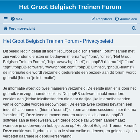
Het Groot Belgisch Treinen Forum
V&A
Registreer
Aanmelden
Z
Forumoverzicht
o
Het Groot Belgisch Treinen Forum - Privacybeleid
e
k
Dit beleid legt in detail uit hoe “Het Groot Belgisch Treinen Forum” samen met
zijn verbonden diensten en bedrijven (hierna “wij”, “ons”, “onze”, “Het Groot
Belgisch Treinen Forum”, “https://www.hgbtf.net”) en phpBB (hierna “zij”, “hun”,
“zijn”, “phpBB-software”, “www.phpbb.com”, “phpBB Limited”, “phpBB-teams”)
de informatie die wordt verzameld gedurende een bezoek aan dit forum, wordt
gebruikt (hierna “je informatie”).
Je informatie wordt op twee manieren verzameld. De eerste manier is door het
gebruik van zogenaamde cookies. De phpBB-software maakt meerdere
cookies aan (kleine tekstbestanden die naar de tijdelijke internetbestanden
van je computer worden gedownload). De eerste twee cookies bevatten een
indentificatienummer (hierna “user-id”) en een anoniem sessienummer (hierna
“session-id”). Deze twee nummers worden automatisch door de phpBB-
software aan je toegewezen. Een derde cookie zal worden aangemaakt
wanneer je onderwerpen hebt gelezen op “Het Groot Belgisch Treinen Forum”.
Deze cookie wordt gebruikt om op te slaan welke onderwerpen gelezen zijn en
verbetert daarmee je gebruikerservaring.