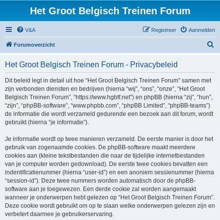
Het Groot Belgisch Treinen Forum
V&A
Registreer
Aanmelden
Z
Forumoverzicht
o
Het Groot Belgisch Treinen Forum - Privacybeleid
e
k
Dit beleid legt in detail uit hoe “Het Groot Belgisch Treinen Forum” samen met
zijn verbonden diensten en bedrijven (hierna “wij”, “ons”, “onze”, “Het Groot
Belgisch Treinen Forum”, “https://www.hgbtf.net”) en phpBB (hierna “zij”, “hun”,
“zijn”, “phpBB-software”, “www.phpbb.com”, “phpBB Limited”, “phpBB-teams”)
de informatie die wordt verzameld gedurende een bezoek aan dit forum, wordt
gebruikt (hierna “je informatie”).
Je informatie wordt op twee manieren verzameld. De eerste manier is door het
gebruik van zogenaamde cookies. De phpBB-software maakt meerdere
cookies aan (kleine tekstbestanden die naar de tijdelijke internetbestanden
van je computer worden gedownload). De eerste twee cookies bevatten een
indentificatienummer (hierna “user-id”) en een anoniem sessienummer (hierna
“session-id”). Deze twee nummers worden automatisch door de phpBB-
software aan je toegewezen. Een derde cookie zal worden aangemaakt
wanneer je onderwerpen hebt gelezen op “Het Groot Belgisch Treinen Forum”.
Deze cookie wordt gebruikt om op te slaan welke onderwerpen gelezen zijn en
verbetert daarmee je gebruikerservaring.