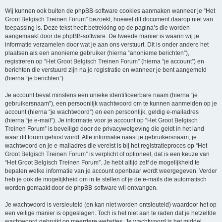
Wij kunnen ook buiten de phpBB-software cookies aanmaken wanneer je “Het
Groot Belgisch Treinen Forum” bezoekt, hoewel dit document daarop niet van
toepassing is. Deze tekst heeft betrekking op de pagina’s die worden
aangemaakt door de phpBB-software. De tweede manier is waarin wij je
informatie verzamelen door wat je aan ons verstuurt. Dit is onder andere het
plaatsen als een anonieme gebruiker (hierna “anonieme berichten”),
registreren op “Het Groot Belgisch Treinen Forum” (hierna “je account”) en
berichten die verstuurd zijn na je registratie en wanneer je bent aangemeld
(hierna “je berichten”).
Je account bevat minstens een unieke identificeerbare naam (hierna “je
gebruikersnaam”), een persoonlijk wachtwoord om te kunnen aanmelden op je
account (hierna “je wachtwoord”) en een persoonlijk, geldig e-mailadres
(hierna “je e-mail”). Je informatie voor je account op “Het Groot Belgisch
Treinen Forum” is beveiligd door de privacywetgeving die geldt in het land
waar dit forum gehost wordt. Alle informatie naast je gebruikersnaam, je
wachtwoord en je e-mailadres die vereist is bij het registratieproces op “Het
Groot Belgisch Treinen Forum” is verplicht of optioneel, dat is een keuze van
“Het Groot Belgisch Treinen Forum”. Je hebt altijd zelf de mogelijkheid te
bepalen welke informatie van je account openbaar wordt weergegeven. Verder
heb je ook de mogelijkheid om in te stellen of je de e-mails die automatisch
worden gemaakt door de phpBB-software wil ontvangen.
Je wachtwoord is versleuteld (en kan niet worden ontsleuteld) waardoor het op
een veilige manier is opgeslagen. Toch is het niet aan te raden dat je hetzelfde
wachtwoord gebruikt op meerdere websites. Je wachtwoord is het middel