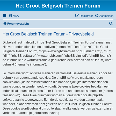
Het Groot Belgisch Treinen Forum
V&A
Registreer
Aanmelden
Z
Forumoverzicht
o
Het Groot Belgisch Treinen Forum - Privacybeleid
e
k
Dit beleid legt in detail uit hoe “Het Groot Belgisch Treinen Forum” samen met
zijn verbonden diensten en bedrijven (hierna “wij”, “ons”, “onze”, “Het Groot
Belgisch Treinen Forum”, “https://www.hgbtf.net”) en phpBB (hierna “zij”, “hun”,
“zijn”, “phpBB-software”, “www.phpbb.com”, “phpBB Limited”, “phpBB-teams”)
de informatie die wordt verzameld gedurende een bezoek aan dit forum, wordt
gebruikt (hierna “je informatie”).
Je informatie wordt op twee manieren verzameld. De eerste manier is door het
gebruik van zogenaamde cookies. De phpBB-software maakt meerdere
cookies aan (kleine tekstbestanden die naar de tijdelijke internetbestanden
van je computer worden gedownload). De eerste twee cookies bevatten een
indentificatienummer (hierna “user-id”) en een anoniem sessienummer (hierna
“session-id”). Deze twee nummers worden automatisch door de phpBB-
software aan je toegewezen. Een derde cookie zal worden aangemaakt
wanneer je onderwerpen hebt gelezen op “Het Groot Belgisch Treinen Forum”.
Deze cookie wordt gebruikt om op te slaan welke onderwerpen gelezen zijn en
verbetert daarmee je gebruikerservaring.