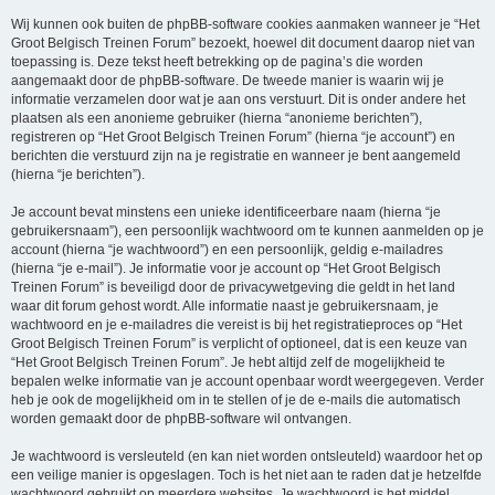
Wij kunnen ook buiten de phpBB-software cookies aanmaken wanneer je “Het
Groot Belgisch Treinen Forum” bezoekt, hoewel dit document daarop niet van
toepassing is. Deze tekst heeft betrekking op de pagina’s die worden
aangemaakt door de phpBB-software. De tweede manier is waarin wij je
informatie verzamelen door wat je aan ons verstuurt. Dit is onder andere het
plaatsen als een anonieme gebruiker (hierna “anonieme berichten”),
registreren op “Het Groot Belgisch Treinen Forum” (hierna “je account”) en
berichten die verstuurd zijn na je registratie en wanneer je bent aangemeld
(hierna “je berichten”).
Je account bevat minstens een unieke identificeerbare naam (hierna “je
gebruikersnaam”), een persoonlijk wachtwoord om te kunnen aanmelden op je
account (hierna “je wachtwoord”) en een persoonlijk, geldig e-mailadres
(hierna “je e-mail”). Je informatie voor je account op “Het Groot Belgisch
Treinen Forum” is beveiligd door de privacywetgeving die geldt in het land
waar dit forum gehost wordt. Alle informatie naast je gebruikersnaam, je
wachtwoord en je e-mailadres die vereist is bij het registratieproces op “Het
Groot Belgisch Treinen Forum” is verplicht of optioneel, dat is een keuze van
“Het Groot Belgisch Treinen Forum”. Je hebt altijd zelf de mogelijkheid te
bepalen welke informatie van je account openbaar wordt weergegeven. Verder
heb je ook de mogelijkheid om in te stellen of je de e-mails die automatisch
worden gemaakt door de phpBB-software wil ontvangen.
Je wachtwoord is versleuteld (en kan niet worden ontsleuteld) waardoor het op
een veilige manier is opgeslagen. Toch is het niet aan te raden dat je hetzelfde
wachtwoord gebruikt op meerdere websites. Je wachtwoord is het middel