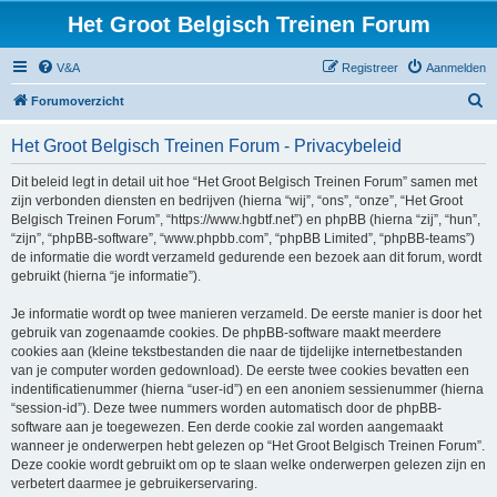
Het Groot Belgisch Treinen Forum
V&A
Registreer
Aanmelden
Z
Forumoverzicht
o
Het Groot Belgisch Treinen Forum - Privacybeleid
e
k
Dit beleid legt in detail uit hoe “Het Groot Belgisch Treinen Forum” samen met
zijn verbonden diensten en bedrijven (hierna “wij”, “ons”, “onze”, “Het Groot
Belgisch Treinen Forum”, “https://www.hgbtf.net”) en phpBB (hierna “zij”, “hun”,
“zijn”, “phpBB-software”, “www.phpbb.com”, “phpBB Limited”, “phpBB-teams”)
de informatie die wordt verzameld gedurende een bezoek aan dit forum, wordt
gebruikt (hierna “je informatie”).
Je informatie wordt op twee manieren verzameld. De eerste manier is door het
gebruik van zogenaamde cookies. De phpBB-software maakt meerdere
cookies aan (kleine tekstbestanden die naar de tijdelijke internetbestanden
van je computer worden gedownload). De eerste twee cookies bevatten een
indentificatienummer (hierna “user-id”) en een anoniem sessienummer (hierna
“session-id”). Deze twee nummers worden automatisch door de phpBB-
software aan je toegewezen. Een derde cookie zal worden aangemaakt
wanneer je onderwerpen hebt gelezen op “Het Groot Belgisch Treinen Forum”.
Deze cookie wordt gebruikt om op te slaan welke onderwerpen gelezen zijn en
verbetert daarmee je gebruikerservaring.