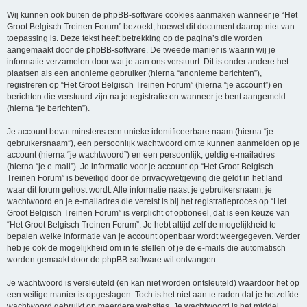
Wij kunnen ook buiten de phpBB-software cookies aanmaken wanneer je “Het
Groot Belgisch Treinen Forum” bezoekt, hoewel dit document daarop niet van
toepassing is. Deze tekst heeft betrekking op de pagina’s die worden
aangemaakt door de phpBB-software. De tweede manier is waarin wij je
informatie verzamelen door wat je aan ons verstuurt. Dit is onder andere het
plaatsen als een anonieme gebruiker (hierna “anonieme berichten”),
registreren op “Het Groot Belgisch Treinen Forum” (hierna “je account”) en
berichten die verstuurd zijn na je registratie en wanneer je bent aangemeld
(hierna “je berichten”).
Je account bevat minstens een unieke identificeerbare naam (hierna “je
gebruikersnaam”), een persoonlijk wachtwoord om te kunnen aanmelden op je
account (hierna “je wachtwoord”) en een persoonlijk, geldig e-mailadres
(hierna “je e-mail”). Je informatie voor je account op “Het Groot Belgisch
Treinen Forum” is beveiligd door de privacywetgeving die geldt in het land
waar dit forum gehost wordt. Alle informatie naast je gebruikersnaam, je
wachtwoord en je e-mailadres die vereist is bij het registratieproces op “Het
Groot Belgisch Treinen Forum” is verplicht of optioneel, dat is een keuze van
“Het Groot Belgisch Treinen Forum”. Je hebt altijd zelf de mogelijkheid te
bepalen welke informatie van je account openbaar wordt weergegeven. Verder
heb je ook de mogelijkheid om in te stellen of je de e-mails die automatisch
worden gemaakt door de phpBB-software wil ontvangen.
Je wachtwoord is versleuteld (en kan niet worden ontsleuteld) waardoor het op
een veilige manier is opgeslagen. Toch is het niet aan te raden dat je hetzelfde
wachtwoord gebruikt op meerdere websites. Je wachtwoord is het middel