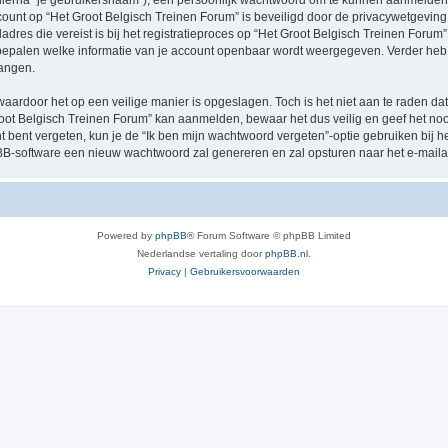
hierna “je gebruikersnaam”), een persoonlijk wachtwoord om te kunnen aanmelden o
ccount op “Het Groot Belgisch Treinen Forum” is beveiligd door de privacywetgeving d
res die vereist is bij het registratieproces op “Het Groot Belgisch Treinen Forum” i
e bepalen welke informatie van je account openbaar wordt weergegeven. Verder heb je
angen.
waardoor het op een veilige manier is opgeslagen. Toch is het niet aan te raden d
oot Belgisch Treinen Forum” kan aanmelden, bewaar het dus veilig en geef het no
nt bent vergeten, kun je de “Ik ben mijn wachtwoord vergeten”-optie gebruiken bij 
B-software een nieuw wachtwoord zal genereren en zal opsturen naar het e-maila
Powered by
phpBB
® Forum Software © phpBB Limited
Nederlandse vertaling door
phpBB.nl
.
Privacy
|
Gebruikersvoorwaarden