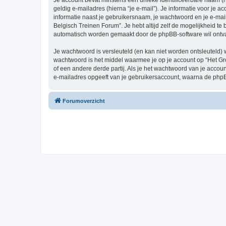
Je account bevat minstens een unieke identificeerbare naam (
geldig e-mailadres (hierna “je e-mail”). Je informatie voor je a
informatie naast je gebruikersnaam, je wachtwoord en je e-mailad
Belgisch Treinen Forum”. Je hebt altijd zelf de mogelijkheid t
automatisch worden gemaakt door de phpBB-software wil ontv
Je wachtwoord is versleuteld (en kan niet worden ontsleuteld) 
wachtwoord is het middel waarmee je op je account op “Het Gr
of een andere derde partij. Als je het wachtwoord van je accou
e-mailadres opgeeft van je gebruikersaccount, waarna de phpB
Forumoverzicht