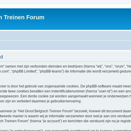
h Treinen Forum
id
rum” samen met zijn verbonden diensten en bedrijven (hierna “wij”, “ons”, “onze”, “H
bb.com”, “phpBB Limited”, “phpBB-teams”) de informatie die wordt verzameld gedure
nier is door het gebruik van zogenaamde cookies. De phpBB-software maakt meerde
ste twee cookies bevatten een indentificatienummer (hierna “user-id”) en een an
toegewezen. Een derde cookie zal worden aangemaakt wanneer je onderwerpen he
n zijn en verbetert daarmee je gebruikerservaring.
neer je “Het Groot Belgisch Treinen Forum” bezoekt, hoewel dit document daarop 
ede manier is waarin wij je informatie verzamelen door wat je aan ons verstuurt.
ch Treinen Forum” (hierna “je account”) en berichten die verstuurd zijn na je regist