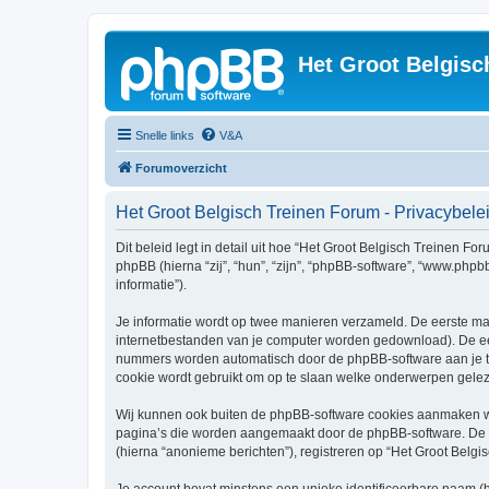
Het Groot Belgisc
Snelle links
V&A
Forumoverzicht
Het Groot Belgisch Treinen Forum - Privacybele
Dit beleid legt in detail uit hoe “Het Groot Belgisch Treinen Fo
phpBB (hierna “zij”, “hun”, “zijn”, “phpBB-software”, “www.php
informatie”).
Je informatie wordt op twee manieren verzameld. De eerste ma
internetbestanden van je computer worden gedownload). De eer
nummers worden automatisch door de phpBB-software aan je 
cookie wordt gebruikt om op te slaan welke onderwerpen geleze
Wij kunnen ook buiten de phpBB-software cookies aanmaken wan
pagina’s die worden aangemaakt door de phpBB-software. De twe
(hierna “anonieme berichten”), registreren op “Het Groot Belgis