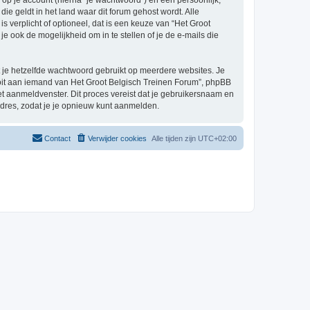
p je account (hierna “je wachtwoord”) en een persoonlijk,
ie geldt in het land waar dit forum gehost wordt. Alle
s verplicht of optioneel, dat is een keuze van “Het Groot
 ook de mogelijkheid om in te stellen of je de e-mails die
at je hetzelfde wachtwoord gebruikt op meerdere websites. Je
oit aan iemand van Het Groot Belgisch Treinen Forum”, phpBB
het aanmeldvenster. Dit proces vereist dat je gebruikersnaam en
dres, zodat je je opnieuw kunt aanmelden.
Contact
Verwijder cookies
Alle tijden zijn
UTC+02:00