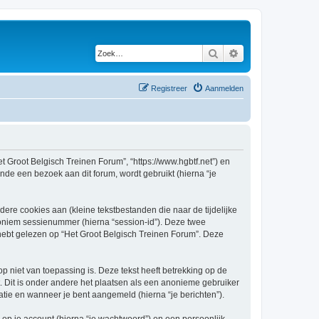
Zoek
Uitgebreid zoeken
Registreer
Aanmelden
et Groot Belgisch Treinen Forum”, “https://www.hgbtf.net”) en
nde een bezoek aan dit forum, wordt gebruikt (hierna “je
re cookies aan (kleine tekstbestanden die naar de tijdelijke
oniem sessienummer (hierna “session-id”). Deze twee
bt gelezen op “Het Groot Belgisch Treinen Forum”. Deze
niet van toepassing is. Deze tekst heeft betrekking op de
 Dit is onder andere het plaatsen als een anonieme gebruiker
ratie en wanneer je bent aangemeld (hierna “je berichten”).