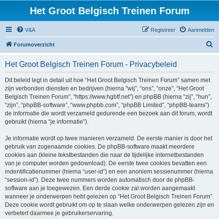
Het Groot Belgisch Treinen Forum
V&A
Registreer
Aanmelden
Z
Forumoverzicht
o
Het Groot Belgisch Treinen Forum - Privacybeleid
e
k
Dit beleid legt in detail uit hoe “Het Groot Belgisch Treinen Forum” samen met
zijn verbonden diensten en bedrijven (hierna “wij”, “ons”, “onze”, “Het Groot
Belgisch Treinen Forum”, “https://www.hgbtf.net”) en phpBB (hierna “zij”, “hun”,
“zijn”, “phpBB-software”, “www.phpbb.com”, “phpBB Limited”, “phpBB-teams”)
de informatie die wordt verzameld gedurende een bezoek aan dit forum, wordt
gebruikt (hierna “je informatie”).
Je informatie wordt op twee manieren verzameld. De eerste manier is door het
gebruik van zogenaamde cookies. De phpBB-software maakt meerdere
cookies aan (kleine tekstbestanden die naar de tijdelijke internetbestanden
van je computer worden gedownload). De eerste twee cookies bevatten een
indentificatienummer (hierna “user-id”) en een anoniem sessienummer (hierna
“session-id”). Deze twee nummers worden automatisch door de phpBB-
software aan je toegewezen. Een derde cookie zal worden aangemaakt
wanneer je onderwerpen hebt gelezen op “Het Groot Belgisch Treinen Forum”.
Deze cookie wordt gebruikt om op te slaan welke onderwerpen gelezen zijn en
verbetert daarmee je gebruikerservaring.