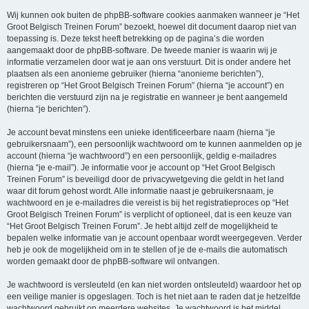
Wij kunnen ook buiten de phpBB-software cookies aanmaken wanneer je “Het
Groot Belgisch Treinen Forum” bezoekt, hoewel dit document daarop niet van
toepassing is. Deze tekst heeft betrekking op de pagina’s die worden
aangemaakt door de phpBB-software. De tweede manier is waarin wij je
informatie verzamelen door wat je aan ons verstuurt. Dit is onder andere het
plaatsen als een anonieme gebruiker (hierna “anonieme berichten”),
registreren op “Het Groot Belgisch Treinen Forum” (hierna “je account”) en
berichten die verstuurd zijn na je registratie en wanneer je bent aangemeld
(hierna “je berichten”).
Je account bevat minstens een unieke identificeerbare naam (hierna “je
gebruikersnaam”), een persoonlijk wachtwoord om te kunnen aanmelden op je
account (hierna “je wachtwoord”) en een persoonlijk, geldig e-mailadres
(hierna “je e-mail”). Je informatie voor je account op “Het Groot Belgisch
Treinen Forum” is beveiligd door de privacywetgeving die geldt in het land
waar dit forum gehost wordt. Alle informatie naast je gebruikersnaam, je
wachtwoord en je e-mailadres die vereist is bij het registratieproces op “Het
Groot Belgisch Treinen Forum” is verplicht of optioneel, dat is een keuze van
“Het Groot Belgisch Treinen Forum”. Je hebt altijd zelf de mogelijkheid te
bepalen welke informatie van je account openbaar wordt weergegeven. Verder
heb je ook de mogelijkheid om in te stellen of je de e-mails die automatisch
worden gemaakt door de phpBB-software wil ontvangen.
Je wachtwoord is versleuteld (en kan niet worden ontsleuteld) waardoor het op
een veilige manier is opgeslagen. Toch is het niet aan te raden dat je hetzelfde
wachtwoord gebruikt op meerdere websites. Je wachtwoord is het middel