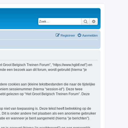
Zoek
Uitgebreid zoeken
Registreer
Aanmelden
et Groot Belgisch Treinen Forum”, “https://www.hgbtf.net”) en
nde een bezoek aan dit forum, wordt gebruikt (hierna “je
re cookies aan (kleine tekstbestanden die naar de tijdelijke
oniem sessienummer (hierna “session-id”). Deze twee
bt gelezen op “Het Groot Belgisch Treinen Forum”. Deze
niet van toepassing is. Deze tekst heeft betrekking op de
 Dit is onder andere het plaatsen als een anonieme gebruiker
ratie en wanneer je bent aangemeld (hierna “je berichten”).