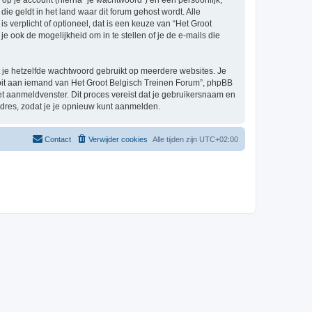
p je account (hierna “je wachtwoord”) en een persoonlijk,
ie geldt in het land waar dit forum gehost wordt. Alle
s verplicht of optioneel, dat is een keuze van “Het Groot
 ook de mogelijkheid om in te stellen of je de e-mails die
at je hetzelfde wachtwoord gebruikt op meerdere websites. Je
oit aan iemand van Het Groot Belgisch Treinen Forum”, phpBB
het aanmeldvenster. Dit proces vereist dat je gebruikersnaam en
dres, zodat je je opnieuw kunt aanmelden.
Contact
Verwijder cookies
Alle tijden zijn
UTC+02:00