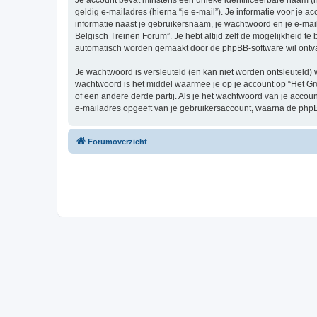
Je account bevat minstens een unieke identificeerbare naam (
geldig e-mailadres (hierna “je e-mail”). Je informatie voor je a
informatie naast je gebruikersnaam, je wachtwoord en je e-mailad
Belgisch Treinen Forum”. Je hebt altijd zelf de mogelijkheid t
automatisch worden gemaakt door de phpBB-software wil ontv
Je wachtwoord is versleuteld (en kan niet worden ontsleuteld) 
wachtwoord is het middel waarmee je op je account op “Het Gr
of een andere derde partij. Als je het wachtwoord van je accou
e-mailadres opgeeft van je gebruikersaccount, waarna de phpB
Forumoverzicht