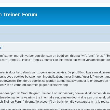
h Treinen Forum
id
rum” samen met zijn verbonden diensten en bedrijven (hierna “wij”, “ons”, “onze”, “H
bb.com”, “phpBB Limited”, “phpBB-teams”) de informatie die wordt verzameld gedure
nier is door het gebruik van zogenaamde cookies. De phpBB-software maakt meerde
ste twee cookies bevatten een indentificatienummer (hierna “user-id”) en een an
toegewezen. Een derde cookie zal worden aangemaakt wanneer je onderwerpen he
n zijn en verbetert daarmee je gebruikerservaring.
neer je “Het Groot Belgisch Treinen Forum” bezoekt, hoewel dit document daarop 
ede manier is waarin wij je informatie verzamelen door wat je aan ons verstuurt.
ch Treinen Forum” (hierna “je account”) en berichten die verstuurd zijn na je regist