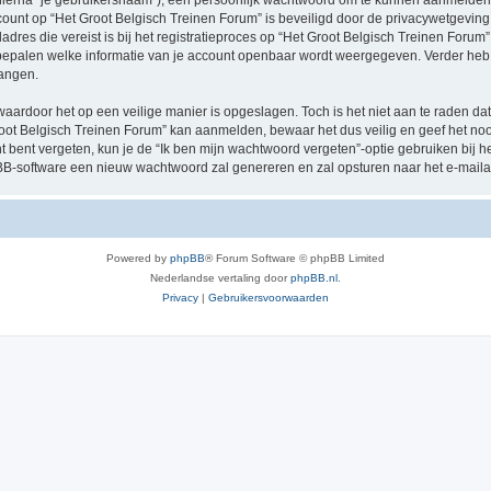
hierna “je gebruikersnaam”), een persoonlijk wachtwoord om te kunnen aanmelden o
ccount op “Het Groot Belgisch Treinen Forum” is beveiligd door de privacywetgeving d
res die vereist is bij het registratieproces op “Het Groot Belgisch Treinen Forum” i
e bepalen welke informatie van je account openbaar wordt weergegeven. Verder heb je
angen.
waardoor het op een veilige manier is opgeslagen. Toch is het niet aan te raden d
oot Belgisch Treinen Forum” kan aanmelden, bewaar het dus veilig en geef het no
nt bent vergeten, kun je de “Ik ben mijn wachtwoord vergeten”-optie gebruiken bij 
B-software een nieuw wachtwoord zal genereren en zal opsturen naar het e-maila
Powered by
phpBB
® Forum Software © phpBB Limited
Nederlandse vertaling door
phpBB.nl
.
Privacy
|
Gebruikersvoorwaarden