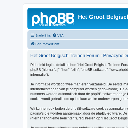
Het Groot Belgisc
Snelle links
V&A
Forumoverzicht
Het Groot Belgisch Treinen Forum - Privacybele
Dit beleid legt in detail uit hoe “Het Groot Belgisch Treinen Fo
phpBB (hierna “zij”, “hun”, “zijn”, “phpBB-software”, “www.php
informatie”).
Je informatie wordt op twee manieren verzameld. De eerste ma
internetbestanden van je computer worden gedownload). De eer
nummers worden automatisch door de phpBB-software aan je 
cookie wordt gebruikt om op te slaan welke onderwerpen geleze
Wij kunnen ook buiten de phpBB-software cookies aanmaken wan
pagina’s die worden aangemaakt door de phpBB-software. De twe
(hierna “anonieme berichten”), registreren op “Het Groot Belgis