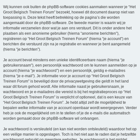
Wij kunnen ook buiten de phpBB-software cookies aanmaken wanneer je “Het
Groot Belgisch Treinen Forum” bezoekt, hoewel dit document daarop niet van
toepassing is. Deze tekst heeft betrekking op de pagina’s die worden
aangemaakt door de phpBB-software. De tweede manier is waarin wij je
informatie verzamelen door wat je aan ons verstuurt. Dit is onder andere het
plaatsen als een anonieme gebruiker (hierna “anonieme berichten”),
registreren op “Het Groot Belgisch Treinen Forum” (hierna “je account”) en
berichten die verstuurd zijn na je registratie en wanneer je bent aangemeld
(hierna “je berichten”).
Je account bevat minstens een unieke identificeerbare naam (hierna “je
gebruikersnaam”), een persoonlijk wachtwoord om te kunnen aanmelden op je
account (hierna “je wachtwoord”) en een persoonlijk, geldig e-mailadres
(hierna “je e-mail”). Je informatie voor je account op “Het Groot Belgisch
Treinen Forum” is beveiligd door de privacywetgeving die geldt in het land
waar dit forum gehost wordt. Alle informatie naast je gebruikersnaam, je
wachtwoord en je e-mailadres die vereist is bij het registratieproces op “Het
Groot Belgisch Treinen Forum” is verplicht of optioneel, dat is een keuze van
“Het Groot Belgisch Treinen Forum”. Je hebt altijd zelf de mogelijkheid te
bepalen welke informatie van je account openbaar wordt weergegeven. Verder
heb je ook de mogelijkheid om in te stellen of je de e-mails die automatisch
worden gemaakt door de phpBB-software wil ontvangen.
Je wachtwoord is versleuteld (en kan niet worden ontsleuteld) waardoor het op
een veilige manier is opgeslagen. Toch is het niet aan te raden dat je hetzelfde
wachtwoord gebruikt op meerdere websites. Je wachtwoord is het middel