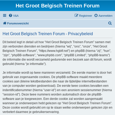
Het Groot Belgisch Treinen Forum
V&A
Registreer
Aanmelden
Z
Forumoverzicht
o
Het Groot Belgisch Treinen Forum - Privacybeleid
e
k
Dit beleid legt in detail uit hoe “Het Groot Belgisch Treinen Forum” samen met
zijn verbonden diensten en bedrijven (hierna “wij”, “ons”, “onze”, “Het Groot
Belgisch Treinen Forum”, “https://www.hgbtf.net”) en phpBB (hierna “zij”, “hun”,
“zijn”, “phpBB-software”, “www.phpbb.com”, “phpBB Limited”, “phpBB-teams”)
de informatie die wordt verzameld gedurende een bezoek aan dit forum, wordt
gebruikt (hierna “je informatie”).
Je informatie wordt op twee manieren verzameld. De eerste manier is door het
gebruik van zogenaamde cookies. De phpBB-software maakt meerdere
cookies aan (kleine tekstbestanden die naar de tijdelijke internetbestanden
van je computer worden gedownload). De eerste twee cookies bevatten een
indentificatienummer (hierna “user-id”) en een anoniem sessienummer (hierna
“session-id”). Deze twee nummers worden automatisch door de phpBB-
software aan je toegewezen. Een derde cookie zal worden aangemaakt
wanneer je onderwerpen hebt gelezen op “Het Groot Belgisch Treinen Forum”.
Deze cookie wordt gebruikt om op te slaan welke onderwerpen gelezen zijn en
verbetert daarmee je gebruikerservaring.