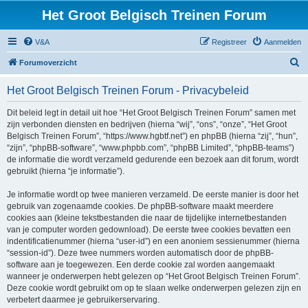
Het Groot Belgisch Treinen Forum
V&A
Registreer
Aanmelden
Z
Forumoverzicht
o
Het Groot Belgisch Treinen Forum - Privacybeleid
e
k
Dit beleid legt in detail uit hoe “Het Groot Belgisch Treinen Forum” samen met
zijn verbonden diensten en bedrijven (hierna “wij”, “ons”, “onze”, “Het Groot
Belgisch Treinen Forum”, “https://www.hgbtf.net”) en phpBB (hierna “zij”, “hun”,
“zijn”, “phpBB-software”, “www.phpbb.com”, “phpBB Limited”, “phpBB-teams”)
de informatie die wordt verzameld gedurende een bezoek aan dit forum, wordt
gebruikt (hierna “je informatie”).
Je informatie wordt op twee manieren verzameld. De eerste manier is door het
gebruik van zogenaamde cookies. De phpBB-software maakt meerdere
cookies aan (kleine tekstbestanden die naar de tijdelijke internetbestanden
van je computer worden gedownload). De eerste twee cookies bevatten een
indentificatienummer (hierna “user-id”) en een anoniem sessienummer (hierna
“session-id”). Deze twee nummers worden automatisch door de phpBB-
software aan je toegewezen. Een derde cookie zal worden aangemaakt
wanneer je onderwerpen hebt gelezen op “Het Groot Belgisch Treinen Forum”.
Deze cookie wordt gebruikt om op te slaan welke onderwerpen gelezen zijn en
verbetert daarmee je gebruikerservaring.