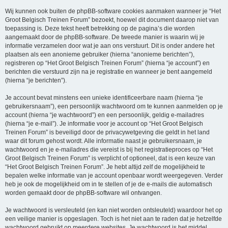
Wij kunnen ook buiten de phpBB-software cookies aanmaken wanneer je “Het
Groot Belgisch Treinen Forum” bezoekt, hoewel dit document daarop niet van
toepassing is. Deze tekst heeft betrekking op de pagina’s die worden
aangemaakt door de phpBB-software. De tweede manier is waarin wij je
informatie verzamelen door wat je aan ons verstuurt. Dit is onder andere het
plaatsen als een anonieme gebruiker (hierna “anonieme berichten”),
registreren op “Het Groot Belgisch Treinen Forum” (hierna “je account”) en
berichten die verstuurd zijn na je registratie en wanneer je bent aangemeld
(hierna “je berichten”).
Je account bevat minstens een unieke identificeerbare naam (hierna “je
gebruikersnaam”), een persoonlijk wachtwoord om te kunnen aanmelden op je
account (hierna “je wachtwoord”) en een persoonlijk, geldig e-mailadres
(hierna “je e-mail”). Je informatie voor je account op “Het Groot Belgisch
Treinen Forum” is beveiligd door de privacywetgeving die geldt in het land
waar dit forum gehost wordt. Alle informatie naast je gebruikersnaam, je
wachtwoord en je e-mailadres die vereist is bij het registratieproces op “Het
Groot Belgisch Treinen Forum” is verplicht of optioneel, dat is een keuze van
“Het Groot Belgisch Treinen Forum”. Je hebt altijd zelf de mogelijkheid te
bepalen welke informatie van je account openbaar wordt weergegeven. Verder
heb je ook de mogelijkheid om in te stellen of je de e-mails die automatisch
worden gemaakt door de phpBB-software wil ontvangen.
Je wachtwoord is versleuteld (en kan niet worden ontsleuteld) waardoor het op
een veilige manier is opgeslagen. Toch is het niet aan te raden dat je hetzelfde
wachtwoord gebruikt op meerdere websites. Je wachtwoord is het middel