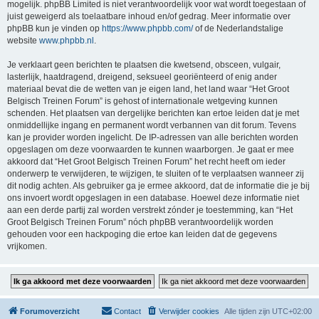
mogelijk. phpBB Limited is niet verantwoordelijk voor wat wordt toegestaan of
juist geweigerd als toelaatbare inhoud en/of gedrag. Meer informatie over
phpBB kun je vinden op
https://www.phpbb.com/
of de Nederlandstalige
website
www.phpbb.nl
.
Je verklaart geen berichten te plaatsen die kwetsend, obsceen, vulgair,
lasterlijk, haatdragend, dreigend, seksueel georiënteerd of enig ander
materiaal bevat die de wetten van je eigen land, het land waar “Het Groot
Belgisch Treinen Forum” is gehost of internationale wetgeving kunnen
schenden. Het plaatsen van dergelijke berichten kan ertoe leiden dat je met
onmiddellijke ingang en permanent wordt verbannen van dit forum. Tevens
kan je provider worden ingelicht. De IP-adressen van alle berichten worden
opgeslagen om deze voorwaarden te kunnen waarborgen. Je gaat er mee
akkoord dat “Het Groot Belgisch Treinen Forum” het recht heeft om ieder
onderwerp te verwijderen, te wijzigen, te sluiten of te verplaatsen wanneer zij
dit nodig achten. Als gebruiker ga je ermee akkoord, dat de informatie die je bij
ons invoert wordt opgeslagen in een database. Hoewel deze informatie niet
aan een derde partij zal worden verstrekt zónder je toestemming, kan “Het
Groot Belgisch Treinen Forum” nóch phpBB verantwoordelijk worden
gehouden voor een hackpoging die ertoe kan leiden dat de gegevens
vrijkomen.
Forumoverzicht
Contact
Verwijder cookies
Alle tijden zijn
UTC+02:00