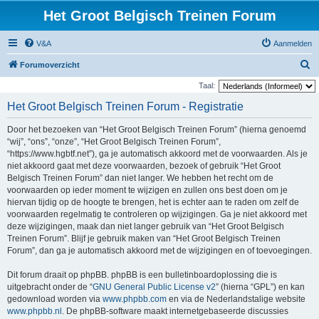
Het Groot Belgisch Treinen Forum
V&A
Aanmelden
Z
Forumoverzicht
o
Taal:
e
Het Groot Belgisch Treinen Forum - Registratie
k
Door het bezoeken van “Het Groot Belgisch Treinen Forum” (hierna genoemd
“wij”, “ons”, “onze”, “Het Groot Belgisch Treinen Forum”,
“https://www.hgbtf.net”), ga je automatisch akkoord met de voorwaarden. Als je
niet akkoord gaat met deze voorwaarden, bezoek of gebruik “Het Groot
Belgisch Treinen Forum” dan niet langer. We hebben het recht om de
voorwaarden op ieder moment te wijzigen en zullen ons best doen om je
hiervan tijdig op de hoogte te brengen, het is echter aan te raden om zelf de
voorwaarden regelmatig te controleren op wijzigingen. Ga je niet akkoord met
deze wijzigingen, maak dan niet langer gebruik van “Het Groot Belgisch
Treinen Forum”. Blijf je gebruik maken van “Het Groot Belgisch Treinen
Forum”, dan ga je automatisch akkoord met de wijzigingen en of toevoegingen.
Dit forum draait op phpBB. phpBB is een bulletinboardoplossing die is
uitgebracht onder de “
GNU General Public License v2
” (hierna “GPL”) en kan
gedownload worden via
www.phpbb.com
en via de Nederlandstalige website
www.phpbb.nl
. De phpBB-software maakt internetgebaseerde discussies