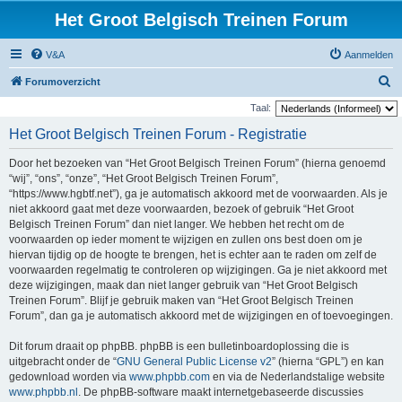
Het Groot Belgisch Treinen Forum
V&A
Aanmelden
Z
Forumoverzicht
o
Taal:
e
Het Groot Belgisch Treinen Forum - Registratie
k
Door het bezoeken van “Het Groot Belgisch Treinen Forum” (hierna genoemd
“wij”, “ons”, “onze”, “Het Groot Belgisch Treinen Forum”,
“https://www.hgbtf.net”), ga je automatisch akkoord met de voorwaarden. Als je
niet akkoord gaat met deze voorwaarden, bezoek of gebruik “Het Groot
Belgisch Treinen Forum” dan niet langer. We hebben het recht om de
voorwaarden op ieder moment te wijzigen en zullen ons best doen om je
hiervan tijdig op de hoogte te brengen, het is echter aan te raden om zelf de
voorwaarden regelmatig te controleren op wijzigingen. Ga je niet akkoord met
deze wijzigingen, maak dan niet langer gebruik van “Het Groot Belgisch
Treinen Forum”. Blijf je gebruik maken van “Het Groot Belgisch Treinen
Forum”, dan ga je automatisch akkoord met de wijzigingen en of toevoegingen.
Dit forum draait op phpBB. phpBB is een bulletinboardoplossing die is
uitgebracht onder de “
GNU General Public License v2
” (hierna “GPL”) en kan
gedownload worden via
www.phpbb.com
en via de Nederlandstalige website
www.phpbb.nl
. De phpBB-software maakt internetgebaseerde discussies