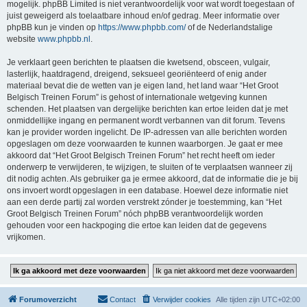
mogelijk. phpBB Limited is niet verantwoordelijk voor wat wordt toegestaan of
juist geweigerd als toelaatbare inhoud en/of gedrag. Meer informatie over
phpBB kun je vinden op
https://www.phpbb.com/
of de Nederlandstalige
website
www.phpbb.nl
.
Je verklaart geen berichten te plaatsen die kwetsend, obsceen, vulgair,
lasterlijk, haatdragend, dreigend, seksueel georiënteerd of enig ander
materiaal bevat die de wetten van je eigen land, het land waar “Het Groot
Belgisch Treinen Forum” is gehost of internationale wetgeving kunnen
schenden. Het plaatsen van dergelijke berichten kan ertoe leiden dat je met
onmiddellijke ingang en permanent wordt verbannen van dit forum. Tevens
kan je provider worden ingelicht. De IP-adressen van alle berichten worden
opgeslagen om deze voorwaarden te kunnen waarborgen. Je gaat er mee
akkoord dat “Het Groot Belgisch Treinen Forum” het recht heeft om ieder
onderwerp te verwijderen, te wijzigen, te sluiten of te verplaatsen wanneer zij
dit nodig achten. Als gebruiker ga je ermee akkoord, dat de informatie die je bij
ons invoert wordt opgeslagen in een database. Hoewel deze informatie niet
aan een derde partij zal worden verstrekt zónder je toestemming, kan “Het
Groot Belgisch Treinen Forum” nóch phpBB verantwoordelijk worden
gehouden voor een hackpoging die ertoe kan leiden dat de gegevens
vrijkomen.
Forumoverzicht
Contact
Verwijder cookies
Alle tijden zijn
UTC+02:00