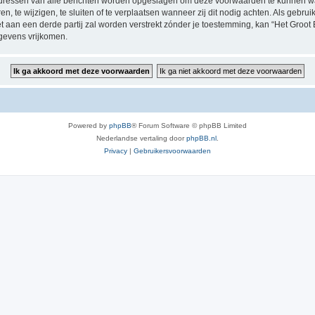
P-adressen van alle berichten worden opgeslagen om deze voorwaarden te kunnen w
, te wijzigen, te sluiten of te verplaatsen wanneer zij dit nodig achten. Als gebruik
t aan een derde partij zal worden verstrekt zónder je toestemming, kan “Het Groo
gevens vrijkomen.
Powered by
phpBB
® Forum Software © phpBB Limited
Nederlandse vertaling door
phpBB.nl
.
Privacy
|
Gebruikersvoorwaarden