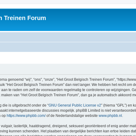
h Treinen Forum
rna genoemd “wij”, “ons”, “onze”, “Het Groot Belgisch Treinen Forum”, “https://ww
ruik “Het Groot Belgisch Treinen Forum” dan niet langer. We hebben het recht om 
er aan te raden om zelf de voorwaarden regelmatig te controleren op wijzigingen. G
uik maken van “Het Groot Belgisch Treinen Forum”, dan ga je automatisch akkoord m
 die is uitgebracht onder de “
GNU General Public License v2
” (hierna “GPL”) en
akt internetgebaseerde discussies mogelijk. phpBB Limited is niet verantwoordelij
n op
https://www.phpbb.com/
of de Nederlandstalige website
www.phpbb.nl
.
vulgair, lasterlijk, haatdragend, dreigend, seksueel georiënteerd of enig ander mat
geving kunnen schenden. Het plaatsen van dergelijke berichten kan ertoe leiden d