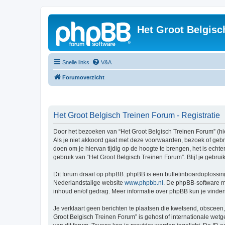
Het Groot Belgisc
Snelle links
V&A
Forumoverzicht
Het Groot Belgisch Treinen Forum - Registratie
Door het bezoeken van “Het Groot Belgisch Treinen Forum” (hie
Als je niet akkoord gaat met deze voorwaarden, bezoek of geb
doen om je hiervan tijdig op de hoogte te brengen, het is echt
gebruik van “Het Groot Belgisch Treinen Forum”. Blijf je gebr
Dit forum draait op phpBB. phpBB is een bulletinboardoplossing
Nederlandstalige website
www.phpbb.nl
. De phpBB-software ma
inhoud en/of gedrag. Meer informatie over phpBB kun je vinde
Je verklaart geen berichten te plaatsen die kwetsend, obsceen, 
Groot Belgisch Treinen Forum” is gehost of internationale wet