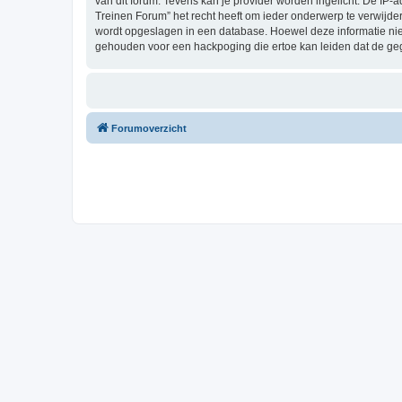
van dit forum. Tevens kan je provider worden ingelicht. De I
Treinen Forum” het recht heeft om ieder onderwerp te verwijderen
wordt opgeslagen in een database. Hoewel deze informatie nie
gehouden voor een hackpoging die ertoe kan leiden dat de ge
Forumoverzicht