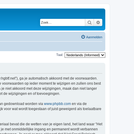
Zoek
Uitgebreid zoeken
Aanmelden
Taal:
w.hgbtf.net”), ga je automatisch akkoord met de voorwaarden.
de voorwaarden op ieder moment te wijzigen en zullen ons best
a je niet akkoord met deze wijzigingen, maak dan niet langer
et de wijzigingen en of toevoegingen.
 kan gedownload worden via
www.phpbb.com
en via de
k voor wat wordt toegestaan of juist geweigerd als toelaatbare
eriaal bevat die de wetten van je eigen land, het land waar “Het
at je met onmiddellijke ingang en permanent wordt verbannen