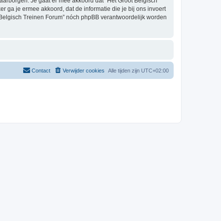
aarborgen. Je gaat er mee akkoord dat “Het Groot Belgisch
er ga je ermee akkoord, dat de informatie die je bij ons invoert
t Belgisch Treinen Forum” nóch phpBB verantwoordelijk worden
Contact
Verwijder cookies
Alle tijden zijn
UTC+02:00