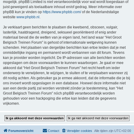
mogelijk. phpBB Limited is niet verantwoordelijk voor wat wordt toegestaan of
juist geweigerd als toelaatbare inhoud en/of gedrag. Meer informatie over
phpBB kun je vinden op
https://www.phpbb.com/
of de Nederlandstalige
website
www.phpbb.nl
.
Je verklaart geen berichten te plaatsen die kwetsend, obsceen, vulgair,
lasterlijk, haatdragend, dreigend, seksueel georiënteerd of enig ander
materiaal bevat die de wetten van je eigen land, het land waar “Het Groot
Belgisch Treinen Forum” is gehost of internationale wetgeving kunnen
schenden. Het plaatsen van dergelijke berichten kan ertoe leiden dat je met
onmiddellijke ingang en permanent wordt verbannen van dit forum. Tevens
kan je provider worden ingelicht. De IP-adressen van alle berichten worden
opgeslagen om deze voorwaarden te kunnen waarborgen. Je gaat er mee
akkoord dat “Het Groot Belgisch Treinen Forum” het recht heeft om ieder
onderwerp te verwijderen, te wijzigen, te sluiten of te verplaatsen wanneer zij
dit nodig achten. Als gebruiker ga je ermee akkoord, dat de informatie die je bij
ons invoert wordt opgeslagen in een database. Hoewel deze informatie niet
aan een derde partij zal worden verstrekt zónder je toestemming, kan “Het
Groot Belgisch Treinen Forum” nóch phpBB verantwoordelijk worden
gehouden voor een hackpoging die ertoe kan leiden dat de gegevens
vrijkomen.
Forumoverzicht
Contact
Verwijder cookies
Alle tijden zijn
UTC+02:00