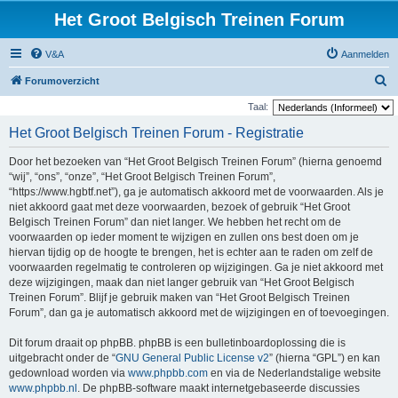
Het Groot Belgisch Treinen Forum
V&A
Aanmelden
Z
Forumoverzicht
o
Taal:
e
Het Groot Belgisch Treinen Forum - Registratie
k
Door het bezoeken van “Het Groot Belgisch Treinen Forum” (hierna genoemd
“wij”, “ons”, “onze”, “Het Groot Belgisch Treinen Forum”,
“https://www.hgbtf.net”), ga je automatisch akkoord met de voorwaarden. Als je
niet akkoord gaat met deze voorwaarden, bezoek of gebruik “Het Groot
Belgisch Treinen Forum” dan niet langer. We hebben het recht om de
voorwaarden op ieder moment te wijzigen en zullen ons best doen om je
hiervan tijdig op de hoogte te brengen, het is echter aan te raden om zelf de
voorwaarden regelmatig te controleren op wijzigingen. Ga je niet akkoord met
deze wijzigingen, maak dan niet langer gebruik van “Het Groot Belgisch
Treinen Forum”. Blijf je gebruik maken van “Het Groot Belgisch Treinen
Forum”, dan ga je automatisch akkoord met de wijzigingen en of toevoegingen.
Dit forum draait op phpBB. phpBB is een bulletinboardoplossing die is
uitgebracht onder de “
GNU General Public License v2
” (hierna “GPL”) en kan
gedownload worden via
www.phpbb.com
en via de Nederlandstalige website
www.phpbb.nl
. De phpBB-software maakt internetgebaseerde discussies