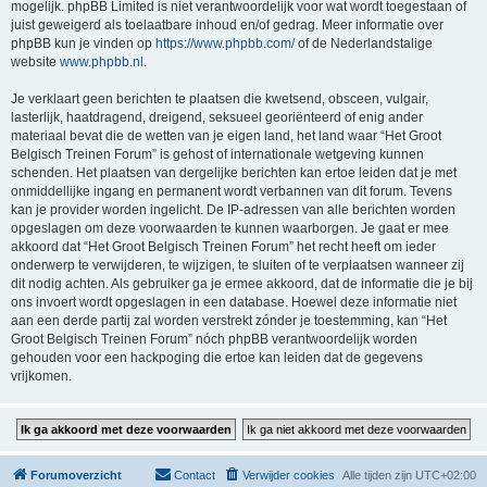
mogelijk. phpBB Limited is niet verantwoordelijk voor wat wordt toegestaan of
juist geweigerd als toelaatbare inhoud en/of gedrag. Meer informatie over
phpBB kun je vinden op
https://www.phpbb.com/
of de Nederlandstalige
website
www.phpbb.nl
.
Je verklaart geen berichten te plaatsen die kwetsend, obsceen, vulgair,
lasterlijk, haatdragend, dreigend, seksueel georiënteerd of enig ander
materiaal bevat die de wetten van je eigen land, het land waar “Het Groot
Belgisch Treinen Forum” is gehost of internationale wetgeving kunnen
schenden. Het plaatsen van dergelijke berichten kan ertoe leiden dat je met
onmiddellijke ingang en permanent wordt verbannen van dit forum. Tevens
kan je provider worden ingelicht. De IP-adressen van alle berichten worden
opgeslagen om deze voorwaarden te kunnen waarborgen. Je gaat er mee
akkoord dat “Het Groot Belgisch Treinen Forum” het recht heeft om ieder
onderwerp te verwijderen, te wijzigen, te sluiten of te verplaatsen wanneer zij
dit nodig achten. Als gebruiker ga je ermee akkoord, dat de informatie die je bij
ons invoert wordt opgeslagen in een database. Hoewel deze informatie niet
aan een derde partij zal worden verstrekt zónder je toestemming, kan “Het
Groot Belgisch Treinen Forum” nóch phpBB verantwoordelijk worden
gehouden voor een hackpoging die ertoe kan leiden dat de gegevens
vrijkomen.
Forumoverzicht
Contact
Verwijder cookies
Alle tijden zijn
UTC+02:00