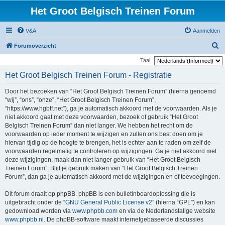
Het Groot Belgisch Treinen Forum
V&A
Aanmelden
Z
Forumoverzicht
o
Taal:
e
Het Groot Belgisch Treinen Forum - Registratie
k
Door het bezoeken van “Het Groot Belgisch Treinen Forum” (hierna genoemd
“wij”, “ons”, “onze”, “Het Groot Belgisch Treinen Forum”,
“https://www.hgbtf.net”), ga je automatisch akkoord met de voorwaarden. Als je
niet akkoord gaat met deze voorwaarden, bezoek of gebruik “Het Groot
Belgisch Treinen Forum” dan niet langer. We hebben het recht om de
voorwaarden op ieder moment te wijzigen en zullen ons best doen om je
hiervan tijdig op de hoogte te brengen, het is echter aan te raden om zelf de
voorwaarden regelmatig te controleren op wijzigingen. Ga je niet akkoord met
deze wijzigingen, maak dan niet langer gebruik van “Het Groot Belgisch
Treinen Forum”. Blijf je gebruik maken van “Het Groot Belgisch Treinen
Forum”, dan ga je automatisch akkoord met de wijzigingen en of toevoegingen.
Dit forum draait op phpBB. phpBB is een bulletinboardoplossing die is
uitgebracht onder de “
GNU General Public License v2
” (hierna “GPL”) en kan
gedownload worden via
www.phpbb.com
en via de Nederlandstalige website
www.phpbb.nl
. De phpBB-software maakt internetgebaseerde discussies