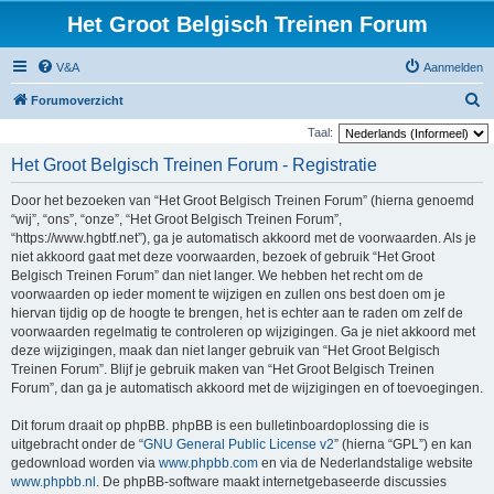
Het Groot Belgisch Treinen Forum
V&A
Aanmelden
Z
Forumoverzicht
o
Taal:
e
Het Groot Belgisch Treinen Forum - Registratie
k
Door het bezoeken van “Het Groot Belgisch Treinen Forum” (hierna genoemd
“wij”, “ons”, “onze”, “Het Groot Belgisch Treinen Forum”,
“https://www.hgbtf.net”), ga je automatisch akkoord met de voorwaarden. Als je
niet akkoord gaat met deze voorwaarden, bezoek of gebruik “Het Groot
Belgisch Treinen Forum” dan niet langer. We hebben het recht om de
voorwaarden op ieder moment te wijzigen en zullen ons best doen om je
hiervan tijdig op de hoogte te brengen, het is echter aan te raden om zelf de
voorwaarden regelmatig te controleren op wijzigingen. Ga je niet akkoord met
deze wijzigingen, maak dan niet langer gebruik van “Het Groot Belgisch
Treinen Forum”. Blijf je gebruik maken van “Het Groot Belgisch Treinen
Forum”, dan ga je automatisch akkoord met de wijzigingen en of toevoegingen.
Dit forum draait op phpBB. phpBB is een bulletinboardoplossing die is
uitgebracht onder de “
GNU General Public License v2
” (hierna “GPL”) en kan
gedownload worden via
www.phpbb.com
en via de Nederlandstalige website
www.phpbb.nl
. De phpBB-software maakt internetgebaseerde discussies