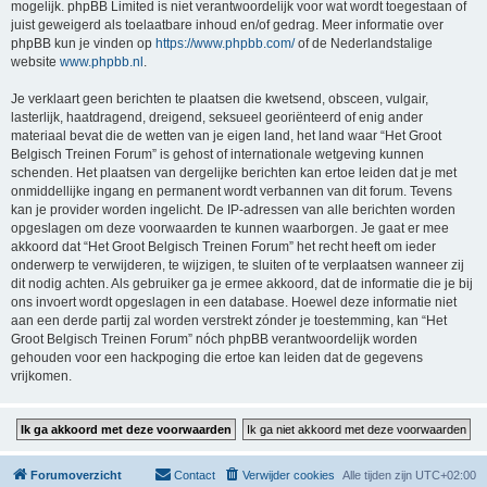
mogelijk. phpBB Limited is niet verantwoordelijk voor wat wordt toegestaan of
juist geweigerd als toelaatbare inhoud en/of gedrag. Meer informatie over
phpBB kun je vinden op
https://www.phpbb.com/
of de Nederlandstalige
website
www.phpbb.nl
.
Je verklaart geen berichten te plaatsen die kwetsend, obsceen, vulgair,
lasterlijk, haatdragend, dreigend, seksueel georiënteerd of enig ander
materiaal bevat die de wetten van je eigen land, het land waar “Het Groot
Belgisch Treinen Forum” is gehost of internationale wetgeving kunnen
schenden. Het plaatsen van dergelijke berichten kan ertoe leiden dat je met
onmiddellijke ingang en permanent wordt verbannen van dit forum. Tevens
kan je provider worden ingelicht. De IP-adressen van alle berichten worden
opgeslagen om deze voorwaarden te kunnen waarborgen. Je gaat er mee
akkoord dat “Het Groot Belgisch Treinen Forum” het recht heeft om ieder
onderwerp te verwijderen, te wijzigen, te sluiten of te verplaatsen wanneer zij
dit nodig achten. Als gebruiker ga je ermee akkoord, dat de informatie die je bij
ons invoert wordt opgeslagen in een database. Hoewel deze informatie niet
aan een derde partij zal worden verstrekt zónder je toestemming, kan “Het
Groot Belgisch Treinen Forum” nóch phpBB verantwoordelijk worden
gehouden voor een hackpoging die ertoe kan leiden dat de gegevens
vrijkomen.
Forumoverzicht
Contact
Verwijder cookies
Alle tijden zijn
UTC+02:00