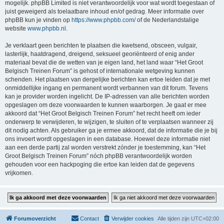
mogelijk. phpBB Limited is niet verantwoordelijk voor wat wordt toegestaan of
juist geweigerd als toelaatbare inhoud en/of gedrag. Meer informatie over
phpBB kun je vinden op
https://www.phpbb.com/
of de Nederlandstalige
website
www.phpbb.nl
.
Je verklaart geen berichten te plaatsen die kwetsend, obsceen, vulgair,
lasterlijk, haatdragend, dreigend, seksueel georiënteerd of enig ander
materiaal bevat die de wetten van je eigen land, het land waar “Het Groot
Belgisch Treinen Forum” is gehost of internationale wetgeving kunnen
schenden. Het plaatsen van dergelijke berichten kan ertoe leiden dat je met
onmiddellijke ingang en permanent wordt verbannen van dit forum. Tevens
kan je provider worden ingelicht. De IP-adressen van alle berichten worden
opgeslagen om deze voorwaarden te kunnen waarborgen. Je gaat er mee
akkoord dat “Het Groot Belgisch Treinen Forum” het recht heeft om ieder
onderwerp te verwijderen, te wijzigen, te sluiten of te verplaatsen wanneer zij
dit nodig achten. Als gebruiker ga je ermee akkoord, dat de informatie die je bij
ons invoert wordt opgeslagen in een database. Hoewel deze informatie niet
aan een derde partij zal worden verstrekt zónder je toestemming, kan “Het
Groot Belgisch Treinen Forum” nóch phpBB verantwoordelijk worden
gehouden voor een hackpoging die ertoe kan leiden dat de gegevens
vrijkomen.
Forumoverzicht
Contact
Verwijder cookies
Alle tijden zijn
UTC+02:00