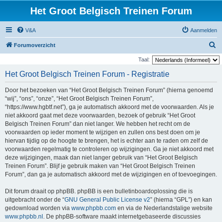
Het Groot Belgisch Treinen Forum
V&A
Aanmelden
Z
Forumoverzicht
o
Taal:
e
Het Groot Belgisch Treinen Forum - Registratie
k
Door het bezoeken van “Het Groot Belgisch Treinen Forum” (hierna genoemd
“wij”, “ons”, “onze”, “Het Groot Belgisch Treinen Forum”,
“https://www.hgbtf.net”), ga je automatisch akkoord met de voorwaarden. Als je
niet akkoord gaat met deze voorwaarden, bezoek of gebruik “Het Groot
Belgisch Treinen Forum” dan niet langer. We hebben het recht om de
voorwaarden op ieder moment te wijzigen en zullen ons best doen om je
hiervan tijdig op de hoogte te brengen, het is echter aan te raden om zelf de
voorwaarden regelmatig te controleren op wijzigingen. Ga je niet akkoord met
deze wijzigingen, maak dan niet langer gebruik van “Het Groot Belgisch
Treinen Forum”. Blijf je gebruik maken van “Het Groot Belgisch Treinen
Forum”, dan ga je automatisch akkoord met de wijzigingen en of toevoegingen.
Dit forum draait op phpBB. phpBB is een bulletinboardoplossing die is
uitgebracht onder de “
GNU General Public License v2
” (hierna “GPL”) en kan
gedownload worden via
www.phpbb.com
en via de Nederlandstalige website
www.phpbb.nl
. De phpBB-software maakt internetgebaseerde discussies