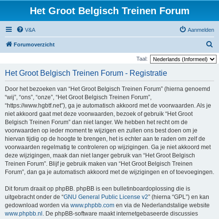
Het Groot Belgisch Treinen Forum
V&A
Aanmelden
Z
Forumoverzicht
o
Taal:
e
Het Groot Belgisch Treinen Forum - Registratie
k
Door het bezoeken van “Het Groot Belgisch Treinen Forum” (hierna genoemd
“wij”, “ons”, “onze”, “Het Groot Belgisch Treinen Forum”,
“https://www.hgbtf.net”), ga je automatisch akkoord met de voorwaarden. Als je
niet akkoord gaat met deze voorwaarden, bezoek of gebruik “Het Groot
Belgisch Treinen Forum” dan niet langer. We hebben het recht om de
voorwaarden op ieder moment te wijzigen en zullen ons best doen om je
hiervan tijdig op de hoogte te brengen, het is echter aan te raden om zelf de
voorwaarden regelmatig te controleren op wijzigingen. Ga je niet akkoord met
deze wijzigingen, maak dan niet langer gebruik van “Het Groot Belgisch
Treinen Forum”. Blijf je gebruik maken van “Het Groot Belgisch Treinen
Forum”, dan ga je automatisch akkoord met de wijzigingen en of toevoegingen.
Dit forum draait op phpBB. phpBB is een bulletinboardoplossing die is
uitgebracht onder de “
GNU General Public License v2
” (hierna “GPL”) en kan
gedownload worden via
www.phpbb.com
en via de Nederlandstalige website
www.phpbb.nl
. De phpBB-software maakt internetgebaseerde discussies