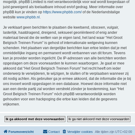
mogelijk. phpBB Limited is niet verantwoordelijk voor wat wordt toegestaan of
juist geweigerd als toelaatbare inhoud en/of gedrag. Meer informatie over
phpBB kun je vinden op
https://www.phpbb.com/
of de Nederlandstalige
website
www.phpbb.nl
.
Je verklaart geen berichten te plaatsen die kwetsend, obsceen, vulgair,
lasterlijk, haatdragend, dreigend, seksueel georiënteerd of enig ander
materiaal bevat die de wetten van je eigen land, het land waar “Het Groot
Belgisch Treinen Forum” is gehost of internationale wetgeving kunnen
schenden. Het plaatsen van dergelijke berichten kan ertoe leiden dat je met
onmiddellijke ingang en permanent wordt verbannen van dit forum. Tevens
kan je provider worden ingelicht. De IP-adressen van alle berichten worden
opgeslagen om deze voorwaarden te kunnen waarborgen. Je gaat er mee
akkoord dat “Het Groot Belgisch Treinen Forum” het recht heeft om ieder
onderwerp te verwijderen, te wijzigen, te sluiten of te verplaatsen wanneer zij
dit nodig achten. Als gebruiker ga je ermee akkoord, dat de informatie die je bij
ons invoert wordt opgeslagen in een database. Hoewel deze informatie niet
aan een derde partij zal worden verstrekt zónder je toestemming, kan “Het
Groot Belgisch Treinen Forum” nóch phpBB verantwoordelijk worden
gehouden voor een hackpoging die ertoe kan leiden dat de gegevens
vrijkomen.
Forumoverzicht
Contact
Verwijder cookies
Alle tijden zijn
UTC+02:00