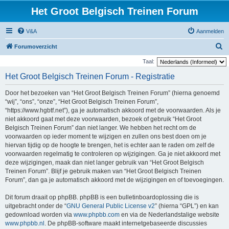
Het Groot Belgisch Treinen Forum
V&A
Aanmelden
Z
Forumoverzicht
o
Taal:
e
Het Groot Belgisch Treinen Forum - Registratie
k
Door het bezoeken van “Het Groot Belgisch Treinen Forum” (hierna genoemd
“wij”, “ons”, “onze”, “Het Groot Belgisch Treinen Forum”,
“https://www.hgbtf.net”), ga je automatisch akkoord met de voorwaarden. Als je
niet akkoord gaat met deze voorwaarden, bezoek of gebruik “Het Groot
Belgisch Treinen Forum” dan niet langer. We hebben het recht om de
voorwaarden op ieder moment te wijzigen en zullen ons best doen om je
hiervan tijdig op de hoogte te brengen, het is echter aan te raden om zelf de
voorwaarden regelmatig te controleren op wijzigingen. Ga je niet akkoord met
deze wijzigingen, maak dan niet langer gebruik van “Het Groot Belgisch
Treinen Forum”. Blijf je gebruik maken van “Het Groot Belgisch Treinen
Forum”, dan ga je automatisch akkoord met de wijzigingen en of toevoegingen.
Dit forum draait op phpBB. phpBB is een bulletinboardoplossing die is
uitgebracht onder de “
GNU General Public License v2
” (hierna “GPL”) en kan
gedownload worden via
www.phpbb.com
en via de Nederlandstalige website
www.phpbb.nl
. De phpBB-software maakt internetgebaseerde discussies