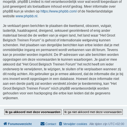
mogelijk. phpBB Limited is niet verantwoordelijk voor wat wordt toegestaan of
juist geweigerd als toelaatbare inhoud en/of gedrag. Meer informatie over
phpBB kun je vinden op
https://www.phpbb.com/
of de Nederlandstalige
website
www.phpbb.nl
.
Je verklaart geen berichten te plaatsen die kwetsend, obsceen, vulgair,
lasterlijk, haatdragend, dreigend, seksueel georiënteerd of enig ander
materiaal bevat die de wetten van je eigen land, het land waar “Het Groot
Belgisch Treinen Forum” is gehost of internationale wetgeving kunnen
schenden. Het plaatsen van dergelijke berichten kan ertoe leiden dat je met
onmiddellijke ingang en permanent wordt verbannen van dit forum. Tevens
kan je provider worden ingelicht. De IP-adressen van alle berichten worden
opgeslagen om deze voorwaarden te kunnen waarborgen. Je gaat er mee
akkoord dat “Het Groot Belgisch Treinen Forum” het recht heeft om ieder
onderwerp te verwijderen, te wijzigen, te sluiten of te verplaatsen wanneer zij
dit nodig achten. Als gebruiker ga je ermee akkoord, dat de informatie die je bij
ons invoert wordt opgeslagen in een database. Hoewel deze informatie niet
aan een derde partij zal worden verstrekt zónder je toestemming, kan “Het
Groot Belgisch Treinen Forum” nóch phpBB verantwoordelijk worden
gehouden voor een hackpoging die ertoe kan leiden dat de gegevens
vrijkomen.
Forumoverzicht
Contact
Verwijder cookies
Alle tijden zijn
UTC+02:00