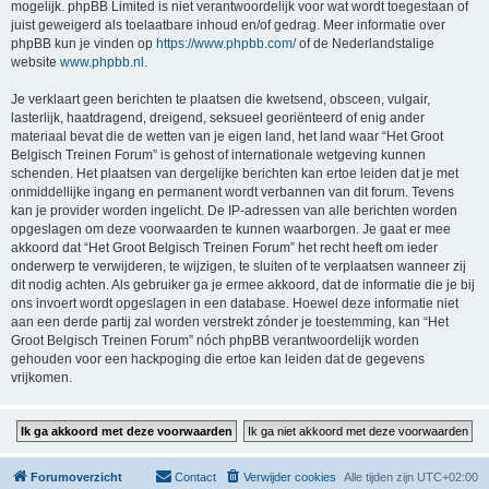
mogelijk. phpBB Limited is niet verantwoordelijk voor wat wordt toegestaan of
juist geweigerd als toelaatbare inhoud en/of gedrag. Meer informatie over
phpBB kun je vinden op
https://www.phpbb.com/
of de Nederlandstalige
website
www.phpbb.nl
.
Je verklaart geen berichten te plaatsen die kwetsend, obsceen, vulgair,
lasterlijk, haatdragend, dreigend, seksueel georiënteerd of enig ander
materiaal bevat die de wetten van je eigen land, het land waar “Het Groot
Belgisch Treinen Forum” is gehost of internationale wetgeving kunnen
schenden. Het plaatsen van dergelijke berichten kan ertoe leiden dat je met
onmiddellijke ingang en permanent wordt verbannen van dit forum. Tevens
kan je provider worden ingelicht. De IP-adressen van alle berichten worden
opgeslagen om deze voorwaarden te kunnen waarborgen. Je gaat er mee
akkoord dat “Het Groot Belgisch Treinen Forum” het recht heeft om ieder
onderwerp te verwijderen, te wijzigen, te sluiten of te verplaatsen wanneer zij
dit nodig achten. Als gebruiker ga je ermee akkoord, dat de informatie die je bij
ons invoert wordt opgeslagen in een database. Hoewel deze informatie niet
aan een derde partij zal worden verstrekt zónder je toestemming, kan “Het
Groot Belgisch Treinen Forum” nóch phpBB verantwoordelijk worden
gehouden voor een hackpoging die ertoe kan leiden dat de gegevens
vrijkomen.
Forumoverzicht
Contact
Verwijder cookies
Alle tijden zijn
UTC+02:00