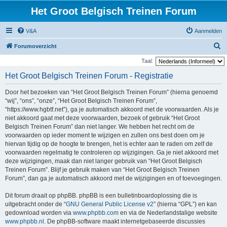
Het Groot Belgisch Treinen Forum
V&A
Aanmelden
Z
Forumoverzicht
o
Taal:
e
Het Groot Belgisch Treinen Forum - Registratie
k
Door het bezoeken van “Het Groot Belgisch Treinen Forum” (hierna genoemd
“wij”, “ons”, “onze”, “Het Groot Belgisch Treinen Forum”,
“https://www.hgbtf.net”), ga je automatisch akkoord met de voorwaarden. Als je
niet akkoord gaat met deze voorwaarden, bezoek of gebruik “Het Groot
Belgisch Treinen Forum” dan niet langer. We hebben het recht om de
voorwaarden op ieder moment te wijzigen en zullen ons best doen om je
hiervan tijdig op de hoogte te brengen, het is echter aan te raden om zelf de
voorwaarden regelmatig te controleren op wijzigingen. Ga je niet akkoord met
deze wijzigingen, maak dan niet langer gebruik van “Het Groot Belgisch
Treinen Forum”. Blijf je gebruik maken van “Het Groot Belgisch Treinen
Forum”, dan ga je automatisch akkoord met de wijzigingen en of toevoegingen.
Dit forum draait op phpBB. phpBB is een bulletinboardoplossing die is
uitgebracht onder de “
GNU General Public License v2
” (hierna “GPL”) en kan
gedownload worden via
www.phpbb.com
en via de Nederlandstalige website
www.phpbb.nl
. De phpBB-software maakt internetgebaseerde discussies