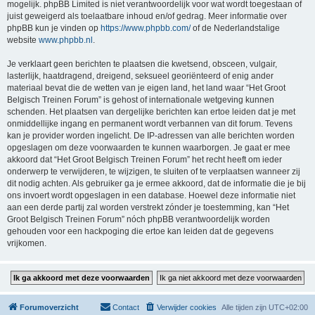
mogelijk. phpBB Limited is niet verantwoordelijk voor wat wordt toegestaan of
juist geweigerd als toelaatbare inhoud en/of gedrag. Meer informatie over
phpBB kun je vinden op
https://www.phpbb.com/
of de Nederlandstalige
website
www.phpbb.nl
.
Je verklaart geen berichten te plaatsen die kwetsend, obsceen, vulgair,
lasterlijk, haatdragend, dreigend, seksueel georiënteerd of enig ander
materiaal bevat die de wetten van je eigen land, het land waar “Het Groot
Belgisch Treinen Forum” is gehost of internationale wetgeving kunnen
schenden. Het plaatsen van dergelijke berichten kan ertoe leiden dat je met
onmiddellijke ingang en permanent wordt verbannen van dit forum. Tevens
kan je provider worden ingelicht. De IP-adressen van alle berichten worden
opgeslagen om deze voorwaarden te kunnen waarborgen. Je gaat er mee
akkoord dat “Het Groot Belgisch Treinen Forum” het recht heeft om ieder
onderwerp te verwijderen, te wijzigen, te sluiten of te verplaatsen wanneer zij
dit nodig achten. Als gebruiker ga je ermee akkoord, dat de informatie die je bij
ons invoert wordt opgeslagen in een database. Hoewel deze informatie niet
aan een derde partij zal worden verstrekt zónder je toestemming, kan “Het
Groot Belgisch Treinen Forum” nóch phpBB verantwoordelijk worden
gehouden voor een hackpoging die ertoe kan leiden dat de gegevens
vrijkomen.
Forumoverzicht
Contact
Verwijder cookies
Alle tijden zijn
UTC+02:00