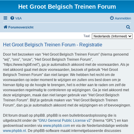
Het Groot Belgisch Treinen Forum
V&A
Aanmelden
Z
Forumoverzicht
o
Taal:
e
Het Groot Belgisch Treinen Forum - Registratie
k
Door het bezoeken van “Het Groot Belgisch Treinen Forum” (hierna genoemd
“wij”, “ons”, “onze”, “Het Groot Belgisch Treinen Forum”,
“https://www.hgbtf.net”), ga je automatisch akkoord met de voorwaarden. Als je
niet akkoord gaat met deze voorwaarden, bezoek of gebruik “Het Groot
Belgisch Treinen Forum” dan niet langer. We hebben het recht om de
voorwaarden op ieder moment te wijzigen en zullen ons best doen om je
hiervan tijdig op de hoogte te brengen, het is echter aan te raden om zelf de
voorwaarden regelmatig te controleren op wijzigingen. Ga je niet akkoord met
deze wijzigingen, maak dan niet langer gebruik van “Het Groot Belgisch
Treinen Forum”. Blijf je gebruik maken van “Het Groot Belgisch Treinen
Forum”, dan ga je automatisch akkoord met de wijzigingen en of toevoegingen.
Dit forum draait op phpBB. phpBB is een bulletinboardoplossing die is
uitgebracht onder de “
GNU General Public License v2
” (hierna “GPL”) en kan
gedownload worden via
www.phpbb.com
en via de Nederlandstalige website
www.phpbb.nl
. De phpBB-software maakt internetgebaseerde discussies