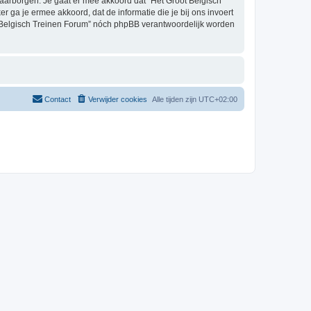
aarborgen. Je gaat er mee akkoord dat “Het Groot Belgisch
er ga je ermee akkoord, dat de informatie die je bij ons invoert
t Belgisch Treinen Forum” nóch phpBB verantwoordelijk worden
Contact
Verwijder cookies
Alle tijden zijn
UTC+02:00