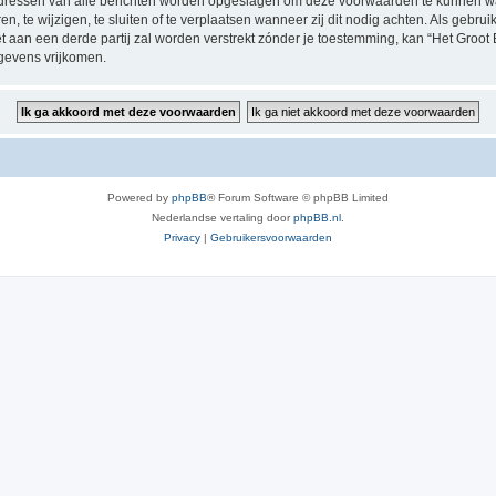
P-adressen van alle berichten worden opgeslagen om deze voorwaarden te kunnen w
, te wijzigen, te sluiten of te verplaatsen wanneer zij dit nodig achten. Als gebruik
t aan een derde partij zal worden verstrekt zónder je toestemming, kan “Het Groo
gevens vrijkomen.
Powered by
phpBB
® Forum Software © phpBB Limited
Nederlandse vertaling door
phpBB.nl
.
Privacy
|
Gebruikersvoorwaarden