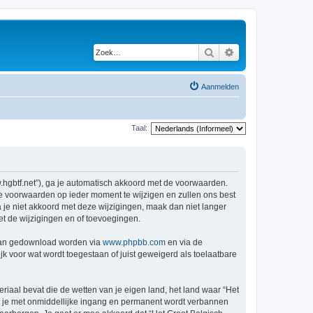
Zoek
Uitgebreid zoeken
Aanmelden
Taal:
w.hgbtf.net”), ga je automatisch akkoord met de voorwaarden.
de voorwaarden op ieder moment te wijzigen en zullen ons best
a je niet akkoord met deze wijzigingen, maak dan niet langer
et de wijzigingen en of toevoegingen.
 kan gedownload worden via
www.phpbb.com
en via de
k voor wat wordt toegestaan of juist geweigerd als toelaatbare
eriaal bevat die de wetten van je eigen land, het land waar “Het
at je met onmiddellijke ingang en permanent wordt verbannen