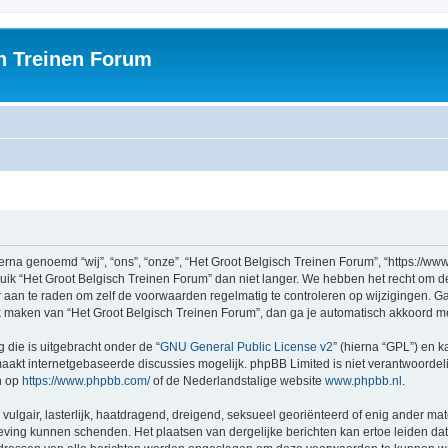
h Treinen Forum
rna genoemd “wij”, “ons”, “onze”, “Het Groot Belgisch Treinen Forum”, “https://ww
ruik “Het Groot Belgisch Treinen Forum” dan niet langer. We hebben het recht om 
er aan te raden om zelf de voorwaarden regelmatig te controleren op wijzigingen. G
uik maken van “Het Groot Belgisch Treinen Forum”, dan ga je automatisch akkoord m
 die is uitgebracht onder de “
GNU General Public License v2
” (hierna “GPL”) en
akt internetgebaseerde discussies mogelijk. phpBB Limited is niet verantwoordelij
n op
https://www.phpbb.com/
of de Nederlandstalige website
www.phpbb.nl
.
vulgair, lasterlijk, haatdragend, dreigend, seksueel georiënteerd of enig ander mat
geving kunnen schenden. Het plaatsen van dergelijke berichten kan ertoe leiden d