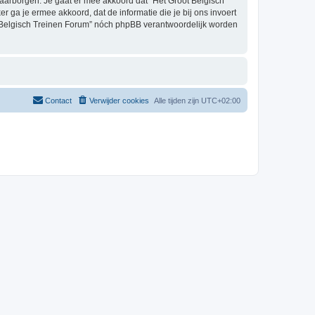
aarborgen. Je gaat er mee akkoord dat “Het Groot Belgisch
er ga je ermee akkoord, dat de informatie die je bij ons invoert
t Belgisch Treinen Forum” nóch phpBB verantwoordelijk worden
Contact
Verwijder cookies
Alle tijden zijn
UTC+02:00