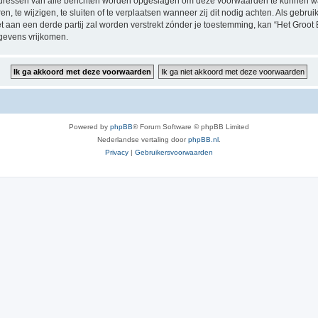
P-adressen van alle berichten worden opgeslagen om deze voorwaarden te kunnen w
, te wijzigen, te sluiten of te verplaatsen wanneer zij dit nodig achten. Als gebruik
t aan een derde partij zal worden verstrekt zónder je toestemming, kan “Het Groo
gevens vrijkomen.
Powered by
phpBB
® Forum Software © phpBB Limited
Nederlandse vertaling door
phpBB.nl
.
Privacy
|
Gebruikersvoorwaarden