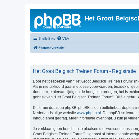
Het Groot Belgisc
Snelle links
V&A
Forumoverzicht
Het Groot Belgisch Treinen Forum - Registratie
Door het bezoeken van “Het Groot Belgisch Treinen Forum” (hie
Als je niet akkoord gaat met deze voorwaarden, bezoek of geb
doen om je hiervan tijdig op de hoogte te brengen, het is echt
gebruik van “Het Groot Belgisch Treinen Forum”. Blijf je gebr
Dit forum draait op phpBB. phpBB is een bulletinboardoplossing
Nederlandstalige website
www.phpbb.nl
. De phpBB-software ma
inhoud en/of gedrag. Meer informatie over phpBB kun je vinde
Je verklaart geen berichten te plaatsen die kwetsend, obsceen, 
Groot Belgisch Treinen Forum” is gehost of internationale wet