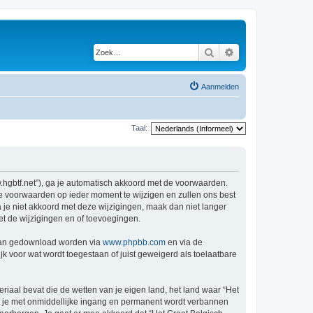
Zoek
Uitgebreid zoeken
Aanmelden
Taal:
w.hgbtf.net”), ga je automatisch akkoord met de voorwaarden.
de voorwaarden op ieder moment te wijzigen en zullen ons best
a je niet akkoord met deze wijzigingen, maak dan niet langer
et de wijzigingen en of toevoegingen.
 kan gedownload worden via
www.phpbb.com
en via de
k voor wat wordt toegestaan of juist geweigerd als toelaatbare
eriaal bevat die de wetten van je eigen land, het land waar “Het
at je met onmiddellijke ingang en permanent wordt verbannen