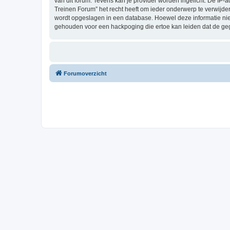
van dit forum. Tevens kan je provider worden ingelicht. De I
Treinen Forum” het recht heeft om ieder onderwerp te verwijderen
wordt opgeslagen in een database. Hoewel deze informatie nie
gehouden voor een hackpoging die ertoe kan leiden dat de ge
Forumoverzicht