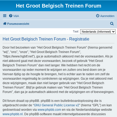
Het Groot Belgisch Treinen Forum
V&A
Aanmelden
Z
Forumoverzicht
o
Taal:
e
Het Groot Belgisch Treinen Forum - Registratie
k
Door het bezoeken van “Het Groot Belgisch Treinen Forum” (hierna genoemd
“wij”, “ons”, “onze”, “Het Groot Belgisch Treinen Forum”,
“https://www.hgbtf.net”), ga je automatisch akkoord met de voorwaarden. Als je
niet akkoord gaat met deze voorwaarden, bezoek of gebruik “Het Groot
Belgisch Treinen Forum” dan niet langer. We hebben het recht om de
voorwaarden op ieder moment te wijzigen en zullen ons best doen om je
hiervan tijdig op de hoogte te brengen, het is echter aan te raden om zelf de
voorwaarden regelmatig te controleren op wijzigingen. Ga je niet akkoord met
deze wijzigingen, maak dan niet langer gebruik van “Het Groot Belgisch
Treinen Forum”. Blijf je gebruik maken van “Het Groot Belgisch Treinen
Forum”, dan ga je automatisch akkoord met de wijzigingen en of toevoegingen.
Dit forum draait op phpBB. phpBB is een bulletinboardoplossing die is
uitgebracht onder de “
GNU General Public License v2
” (hierna “GPL”) en kan
gedownload worden via
www.phpbb.com
en via de Nederlandstalige website
www.phpbb.nl
. De phpBB-software maakt internetgebaseerde discussies