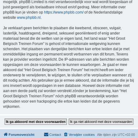
mogelijk. phpBB Limited is niet verantwoordelijk voor wat wordt toegestaan of
juist geweigerd als toelaatbare inhoud en/of gedrag. Meer informatie over
phpBB kun je vinden op
https://www.phpbb.com/
of de Nederlandstalige
website
www.phpbb.nl
.
Je verklaart geen berichten te plaatsen die kwetsend, obsceen, vulgair,
lasterlijk, haatdragend, dreigend, seksueel georiënteerd of enig ander
materiaal bevat die de wetten van je eigen land, het land waar “Het Groot
Belgisch Treinen Forum” is gehost of internationale wetgeving kunnen
schenden. Het plaatsen van dergelijke berichten kan ertoe leiden dat je met
onmiddellijke ingang en permanent wordt verbannen van dit forum. Tevens
kan je provider worden ingelicht. De IP-adressen van alle berichten worden
opgeslagen om deze voorwaarden te kunnen waarborgen. Je gaat er mee
akkoord dat “Het Groot Belgisch Treinen Forum” het recht heeft om ieder
onderwerp te verwijderen, te wijzigen, te sluiten of te verplaatsen wanneer zij
dit nodig achten. Als gebruiker ga je ermee akkoord, dat de informatie die je bij
ons invoert wordt opgeslagen in een database. Hoewel deze informatie niet
aan een derde partij zal worden verstrekt zónder je toestemming, kan “Het
Groot Belgisch Treinen Forum” nóch phpBB verantwoordelijk worden
gehouden voor een hackpoging die ertoe kan leiden dat de gegevens
vrijkomen.
Forumoverzicht
Contact
Verwijder cookies
Alle tijden zijn
UTC+02:00