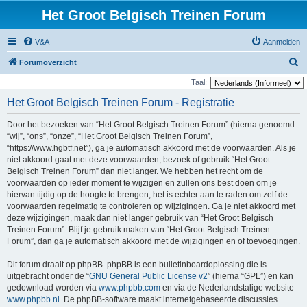
Het Groot Belgisch Treinen Forum
V&A
Aanmelden
Z
Forumoverzicht
o
Taal:
e
Het Groot Belgisch Treinen Forum - Registratie
k
Door het bezoeken van “Het Groot Belgisch Treinen Forum” (hierna genoemd
“wij”, “ons”, “onze”, “Het Groot Belgisch Treinen Forum”,
“https://www.hgbtf.net”), ga je automatisch akkoord met de voorwaarden. Als je
niet akkoord gaat met deze voorwaarden, bezoek of gebruik “Het Groot
Belgisch Treinen Forum” dan niet langer. We hebben het recht om de
voorwaarden op ieder moment te wijzigen en zullen ons best doen om je
hiervan tijdig op de hoogte te brengen, het is echter aan te raden om zelf de
voorwaarden regelmatig te controleren op wijzigingen. Ga je niet akkoord met
deze wijzigingen, maak dan niet langer gebruik van “Het Groot Belgisch
Treinen Forum”. Blijf je gebruik maken van “Het Groot Belgisch Treinen
Forum”, dan ga je automatisch akkoord met de wijzigingen en of toevoegingen.
Dit forum draait op phpBB. phpBB is een bulletinboardoplossing die is
uitgebracht onder de “
GNU General Public License v2
” (hierna “GPL”) en kan
gedownload worden via
www.phpbb.com
en via de Nederlandstalige website
www.phpbb.nl
. De phpBB-software maakt internetgebaseerde discussies