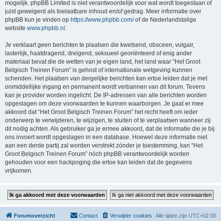
mogelijk. phpBB Limited is niet verantwoordelijk voor wat wordt toegestaan of
juist geweigerd als toelaatbare inhoud en/of gedrag. Meer informatie over
phpBB kun je vinden op
https://www.phpbb.com/
of de Nederlandstalige
website
www.phpbb.nl
.
Je verklaart geen berichten te plaatsen die kwetsend, obsceen, vulgair,
lasterlijk, haatdragend, dreigend, seksueel georiënteerd of enig ander
materiaal bevat die de wetten van je eigen land, het land waar “Het Groot
Belgisch Treinen Forum” is gehost of internationale wetgeving kunnen
schenden. Het plaatsen van dergelijke berichten kan ertoe leiden dat je met
onmiddellijke ingang en permanent wordt verbannen van dit forum. Tevens
kan je provider worden ingelicht. De IP-adressen van alle berichten worden
opgeslagen om deze voorwaarden te kunnen waarborgen. Je gaat er mee
akkoord dat “Het Groot Belgisch Treinen Forum” het recht heeft om ieder
onderwerp te verwijderen, te wijzigen, te sluiten of te verplaatsen wanneer zij
dit nodig achten. Als gebruiker ga je ermee akkoord, dat de informatie die je bij
ons invoert wordt opgeslagen in een database. Hoewel deze informatie niet
aan een derde partij zal worden verstrekt zónder je toestemming, kan “Het
Groot Belgisch Treinen Forum” nóch phpBB verantwoordelijk worden
gehouden voor een hackpoging die ertoe kan leiden dat de gegevens
vrijkomen.
Forumoverzicht
Contact
Verwijder cookies
Alle tijden zijn
UTC+02:00