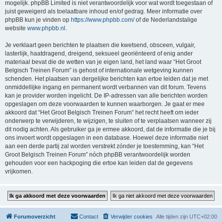
mogelijk. phpBB Limited is niet verantwoordelijk voor wat wordt toegestaan of
juist geweigerd als toelaatbare inhoud en/of gedrag. Meer informatie over
phpBB kun je vinden op
https://www.phpbb.com/
of de Nederlandstalige
website
www.phpbb.nl
.
Je verklaart geen berichten te plaatsen die kwetsend, obsceen, vulgair,
lasterlijk, haatdragend, dreigend, seksueel georiënteerd of enig ander
materiaal bevat die de wetten van je eigen land, het land waar “Het Groot
Belgisch Treinen Forum” is gehost of internationale wetgeving kunnen
schenden. Het plaatsen van dergelijke berichten kan ertoe leiden dat je met
onmiddellijke ingang en permanent wordt verbannen van dit forum. Tevens
kan je provider worden ingelicht. De IP-adressen van alle berichten worden
opgeslagen om deze voorwaarden te kunnen waarborgen. Je gaat er mee
akkoord dat “Het Groot Belgisch Treinen Forum” het recht heeft om ieder
onderwerp te verwijderen, te wijzigen, te sluiten of te verplaatsen wanneer zij
dit nodig achten. Als gebruiker ga je ermee akkoord, dat de informatie die je bij
ons invoert wordt opgeslagen in een database. Hoewel deze informatie niet
aan een derde partij zal worden verstrekt zónder je toestemming, kan “Het
Groot Belgisch Treinen Forum” nóch phpBB verantwoordelijk worden
gehouden voor een hackpoging die ertoe kan leiden dat de gegevens
vrijkomen.
Forumoverzicht
Contact
Verwijder cookies
Alle tijden zijn
UTC+02:00