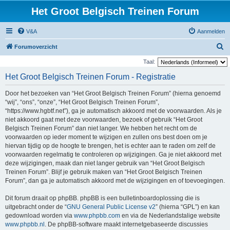
Het Groot Belgisch Treinen Forum
V&A
Aanmelden
Z
Forumoverzicht
o
Taal:
e
Het Groot Belgisch Treinen Forum - Registratie
k
Door het bezoeken van “Het Groot Belgisch Treinen Forum” (hierna genoemd
“wij”, “ons”, “onze”, “Het Groot Belgisch Treinen Forum”,
“https://www.hgbtf.net”), ga je automatisch akkoord met de voorwaarden. Als je
niet akkoord gaat met deze voorwaarden, bezoek of gebruik “Het Groot
Belgisch Treinen Forum” dan niet langer. We hebben het recht om de
voorwaarden op ieder moment te wijzigen en zullen ons best doen om je
hiervan tijdig op de hoogte te brengen, het is echter aan te raden om zelf de
voorwaarden regelmatig te controleren op wijzigingen. Ga je niet akkoord met
deze wijzigingen, maak dan niet langer gebruik van “Het Groot Belgisch
Treinen Forum”. Blijf je gebruik maken van “Het Groot Belgisch Treinen
Forum”, dan ga je automatisch akkoord met de wijzigingen en of toevoegingen.
Dit forum draait op phpBB. phpBB is een bulletinboardoplossing die is
uitgebracht onder de “
GNU General Public License v2
” (hierna “GPL”) en kan
gedownload worden via
www.phpbb.com
en via de Nederlandstalige website
www.phpbb.nl
. De phpBB-software maakt internetgebaseerde discussies