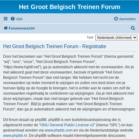
Het Groot Belgisch Treinen Forum
V&A
Aanmelden
Z
Forumoverzicht
o
Taal:
e
Het Groot Belgisch Treinen Forum - Registratie
k
Door het bezoeken van “Het Groot Belgisch Treinen Forum” (hierna genoemd
“wij”, “ons”, “onze”, “Het Groot Belgisch Treinen Forum”,
“https://www.hgbtf.net”), ga je automatisch akkoord met de voorwaarden. Als je
niet akkoord gaat met deze voorwaarden, bezoek of gebruik “Het Groot
Belgisch Treinen Forum” dan niet langer. We hebben het recht om de
voorwaarden op ieder moment te wijzigen en zullen ons best doen om je
hiervan tijdig op de hoogte te brengen, het is echter aan te raden om zelf de
voorwaarden regelmatig te controleren op wijzigingen. Ga je niet akkoord met
deze wijzigingen, maak dan niet langer gebruik van “Het Groot Belgisch
Treinen Forum”. Blijf je gebruik maken van “Het Groot Belgisch Treinen
Forum”, dan ga je automatisch akkoord met de wijzigingen en of toevoegingen.
Dit forum draait op phpBB. phpBB is een bulletinboardoplossing die is
uitgebracht onder de “
GNU General Public License v2
” (hierna “GPL”) en kan
gedownload worden via
www.phpbb.com
en via de Nederlandstalige website
www.phpbb.nl
. De phpBB-software maakt internetgebaseerde discussies