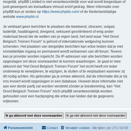
mogelijk. phpBB Limited is niet verantwoordelijk voor wat wordt toegestaan of
juist geweigerd als toelaatbare inhoud en/of gedrag. Meer informatie over
phpBB kun je vinden op
https://www.phpbb.com/
of de Nederlandstalige
website
www.phpbb.nl
.
Je verklaart geen berichten te plaatsen die kwetsend, obsceen, vulgair,
lasterlijk, haatdragend, dreigend, seksueel georiënteerd of enig ander
materiaal bevat die de wetten van je eigen land, het land waar “Het Groot
Belgisch Treinen Forum” is gehost of internationale wetgeving kunnen
schenden. Het plaatsen van dergelijke berichten kan ertoe leiden dat je met
onmiddellijke ingang en permanent wordt verbannen van dit forum. Tevens
kan je provider worden ingelicht. De IP-adressen van alle berichten worden
opgeslagen om deze voorwaarden te kunnen waarborgen. Je gaat er mee
akkoord dat “Het Groot Belgisch Treinen Forum” het recht heeft om ieder
onderwerp te verwijderen, te wijzigen, te sluiten of te verplaatsen wanneer zij
dit nodig achten. Als gebruiker ga je ermee akkoord, dat de informatie die je bij
ons invoert wordt opgeslagen in een database. Hoewel deze informatie niet
aan een derde partij zal worden verstrekt zónder je toestemming, kan “Het
Groot Belgisch Treinen Forum” nóch phpBB verantwoordelijk worden
gehouden voor een hackpoging die ertoe kan leiden dat de gegevens
vrijkomen.
Forumoverzicht
Contact
Verwijder cookies
Alle tijden zijn
UTC+02:00