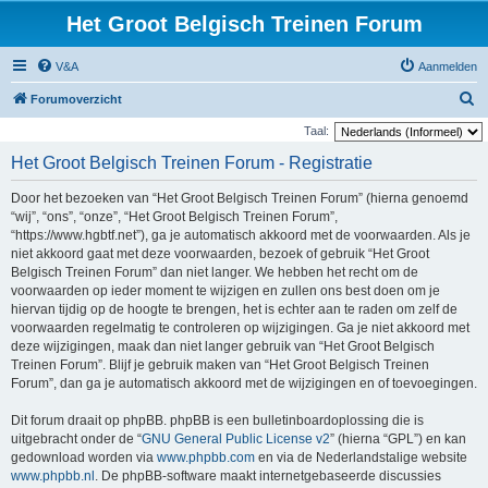
Het Groot Belgisch Treinen Forum
V&A
Aanmelden
Z
Forumoverzicht
o
Taal:
e
Het Groot Belgisch Treinen Forum - Registratie
k
Door het bezoeken van “Het Groot Belgisch Treinen Forum” (hierna genoemd
“wij”, “ons”, “onze”, “Het Groot Belgisch Treinen Forum”,
“https://www.hgbtf.net”), ga je automatisch akkoord met de voorwaarden. Als je
niet akkoord gaat met deze voorwaarden, bezoek of gebruik “Het Groot
Belgisch Treinen Forum” dan niet langer. We hebben het recht om de
voorwaarden op ieder moment te wijzigen en zullen ons best doen om je
hiervan tijdig op de hoogte te brengen, het is echter aan te raden om zelf de
voorwaarden regelmatig te controleren op wijzigingen. Ga je niet akkoord met
deze wijzigingen, maak dan niet langer gebruik van “Het Groot Belgisch
Treinen Forum”. Blijf je gebruik maken van “Het Groot Belgisch Treinen
Forum”, dan ga je automatisch akkoord met de wijzigingen en of toevoegingen.
Dit forum draait op phpBB. phpBB is een bulletinboardoplossing die is
uitgebracht onder de “
GNU General Public License v2
” (hierna “GPL”) en kan
gedownload worden via
www.phpbb.com
en via de Nederlandstalige website
www.phpbb.nl
. De phpBB-software maakt internetgebaseerde discussies