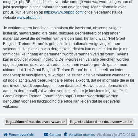
mogelijk. phpBB Limited is niet verantwoordelijk voor wat wordt toegestaan of
juist geweigerd als toelaatbare inhoud en/of gedrag. Meer informatie over
phpBB kun je vinden op
https://www.phpbb.com/
of de Nederlandstalige
website
www.phpbb.nl
.
Je verklaart geen berichten te plaatsen die kwetsend, obsceen, vulgair,
lasterlijk, haatdragend, dreigend, seksueel georiënteerd of enig ander
materiaal bevat die de wetten van je eigen land, het land waar “Het Groot
Belgisch Treinen Forum” is gehost of internationale wetgeving kunnen
schenden. Het plaatsen van dergelijke berichten kan ertoe leiden dat je met
onmiddellijke ingang en permanent wordt verbannen van dit forum. Tevens
kan je provider worden ingelicht. De IP-adressen van alle berichten worden
opgeslagen om deze voorwaarden te kunnen waarborgen. Je gaat er mee
akkoord dat “Het Groot Belgisch Treinen Forum” het recht heeft om ieder
onderwerp te verwijderen, te wijzigen, te sluiten of te verplaatsen wanneer zij
dit nodig achten. Als gebruiker ga je ermee akkoord, dat de informatie die je bij
ons invoert wordt opgeslagen in een database. Hoewel deze informatie niet
aan een derde partij zal worden verstrekt zónder je toestemming, kan “Het
Groot Belgisch Treinen Forum” nóch phpBB verantwoordelijk worden
gehouden voor een hackpoging die ertoe kan leiden dat de gegevens
vrijkomen.
Forumoverzicht
Contact
Verwijder cookies
Alle tijden zijn
UTC+02:00