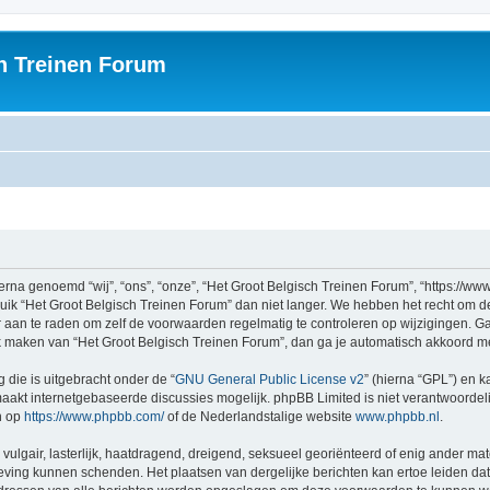
h Treinen Forum
rna genoemd “wij”, “ons”, “onze”, “Het Groot Belgisch Treinen Forum”, “https://ww
ruik “Het Groot Belgisch Treinen Forum” dan niet langer. We hebben het recht om 
er aan te raden om zelf de voorwaarden regelmatig te controleren op wijzigingen. G
uik maken van “Het Groot Belgisch Treinen Forum”, dan ga je automatisch akkoord m
 die is uitgebracht onder de “
GNU General Public License v2
” (hierna “GPL”) en
akt internetgebaseerde discussies mogelijk. phpBB Limited is niet verantwoordelij
n op
https://www.phpbb.com/
of de Nederlandstalige website
www.phpbb.nl
.
vulgair, lasterlijk, haatdragend, dreigend, seksueel georiënteerd of enig ander mat
geving kunnen schenden. Het plaatsen van dergelijke berichten kan ertoe leiden d