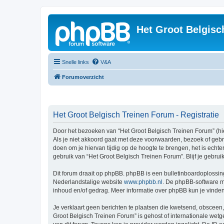
Het Groot Belgisc
Snelle links
V&A
Forumoverzicht
Het Groot Belgisch Treinen Forum - Registratie
Door het bezoeken van “Het Groot Belgisch Treinen Forum” (hie
Als je niet akkoord gaat met deze voorwaarden, bezoek of geb
doen om je hiervan tijdig op de hoogte te brengen, het is echt
gebruik van “Het Groot Belgisch Treinen Forum”. Blijf je gebr
Dit forum draait op phpBB. phpBB is een bulletinboardoplossing
Nederlandstalige website
www.phpbb.nl
. De phpBB-software ma
inhoud en/of gedrag. Meer informatie over phpBB kun je vinde
Je verklaart geen berichten te plaatsen die kwetsend, obsceen, 
Groot Belgisch Treinen Forum” is gehost of internationale wet