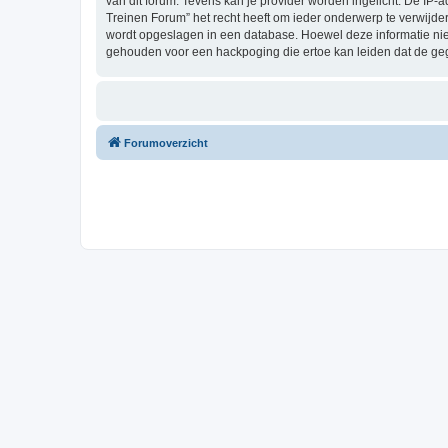
van dit forum. Tevens kan je provider worden ingelicht. De I
Treinen Forum” het recht heeft om ieder onderwerp te verwijderen
wordt opgeslagen in een database. Hoewel deze informatie nie
gehouden voor een hackpoging die ertoe kan leiden dat de ge
Forumoverzicht