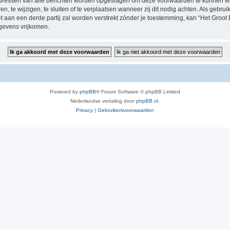
P-adressen van alle berichten worden opgeslagen om deze voorwaarden te kunnen w
, te wijzigen, te sluiten of te verplaatsen wanneer zij dit nodig achten. Als gebruik
t aan een derde partij zal worden verstrekt zónder je toestemming, kan “Het Groo
gevens vrijkomen.
Powered by
phpBB
® Forum Software © phpBB Limited
Nederlandse vertaling door
phpBB.nl
.
Privacy
|
Gebruikersvoorwaarden