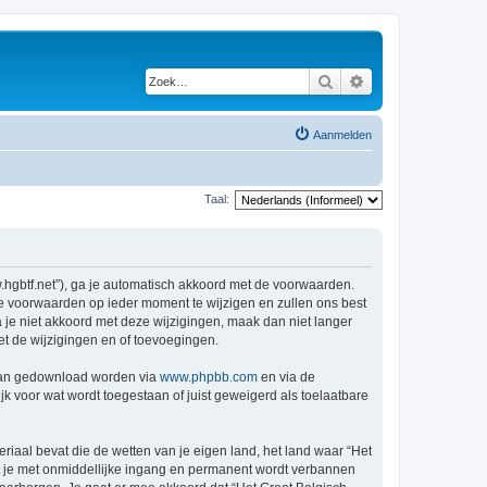
Zoek
Uitgebreid zoeken
Aanmelden
Taal:
w.hgbtf.net”), ga je automatisch akkoord met de voorwaarden.
de voorwaarden op ieder moment te wijzigen en zullen ons best
a je niet akkoord met deze wijzigingen, maak dan niet langer
et de wijzigingen en of toevoegingen.
 kan gedownload worden via
www.phpbb.com
en via de
k voor wat wordt toegestaan of juist geweigerd als toelaatbare
eriaal bevat die de wetten van je eigen land, het land waar “Het
at je met onmiddellijke ingang en permanent wordt verbannen