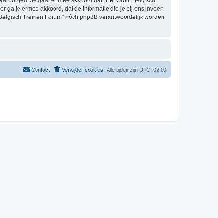
aarborgen. Je gaat er mee akkoord dat “Het Groot Belgisch
er ga je ermee akkoord, dat de informatie die je bij ons invoert
t Belgisch Treinen Forum” nóch phpBB verantwoordelijk worden
Contact
Verwijder cookies
Alle tijden zijn
UTC+02:00