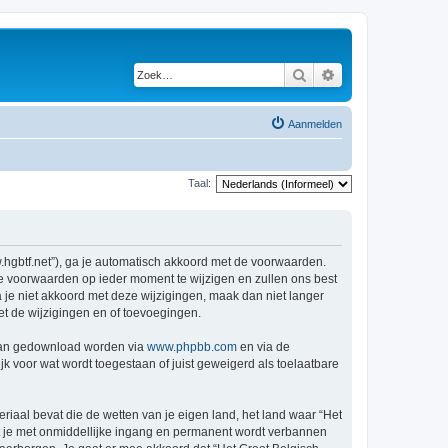
Zoek
Uitgebreid zoeken
Aanmelden
Taal:
w.hgbtf.net”), ga je automatisch akkoord met de voorwaarden.
de voorwaarden op ieder moment te wijzigen en zullen ons best
a je niet akkoord met deze wijzigingen, maak dan niet langer
et de wijzigingen en of toevoegingen.
 kan gedownload worden via
www.phpbb.com
en via de
k voor wat wordt toegestaan of juist geweigerd als toelaatbare
eriaal bevat die de wetten van je eigen land, het land waar “Het
at je met onmiddellijke ingang en permanent wordt verbannen