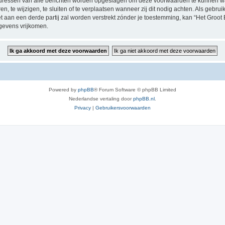
P-adressen van alle berichten worden opgeslagen om deze voorwaarden te kunnen w
, te wijzigen, te sluiten of te verplaatsen wanneer zij dit nodig achten. Als gebruik
t aan een derde partij zal worden verstrekt zónder je toestemming, kan “Het Groo
gevens vrijkomen.
Powered by
phpBB
® Forum Software © phpBB Limited
Nederlandse vertaling door
phpBB.nl
.
Privacy
|
Gebruikersvoorwaarden