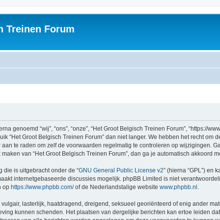
h Treinen Forum
rna genoemd “wij”, “ons”, “onze”, “Het Groot Belgisch Treinen Forum”, “https://ww
ruik “Het Groot Belgisch Treinen Forum” dan niet langer. We hebben het recht om 
er aan te raden om zelf de voorwaarden regelmatig te controleren op wijzigingen. G
uik maken van “Het Groot Belgisch Treinen Forum”, dan ga je automatisch akkoord m
 die is uitgebracht onder de “
GNU General Public License v2
” (hierna “GPL”) en
akt internetgebaseerde discussies mogelijk. phpBB Limited is niet verantwoordelij
n op
https://www.phpbb.com/
of de Nederlandstalige website
www.phpbb.nl
.
vulgair, lasterlijk, haatdragend, dreigend, seksueel georiënteerd of enig ander mat
geving kunnen schenden. Het plaatsen van dergelijke berichten kan ertoe leiden d