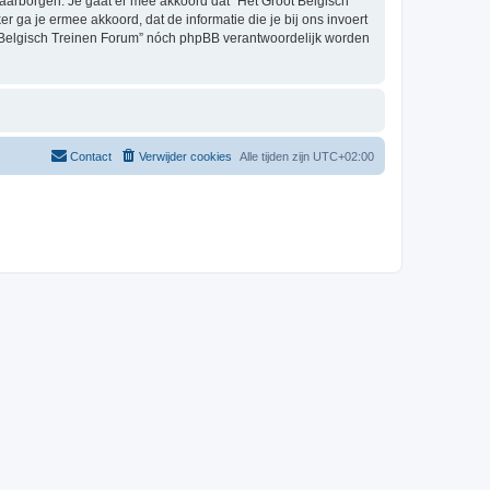
aarborgen. Je gaat er mee akkoord dat “Het Groot Belgisch
er ga je ermee akkoord, dat de informatie die je bij ons invoert
t Belgisch Treinen Forum” nóch phpBB verantwoordelijk worden
Contact
Verwijder cookies
Alle tijden zijn
UTC+02:00