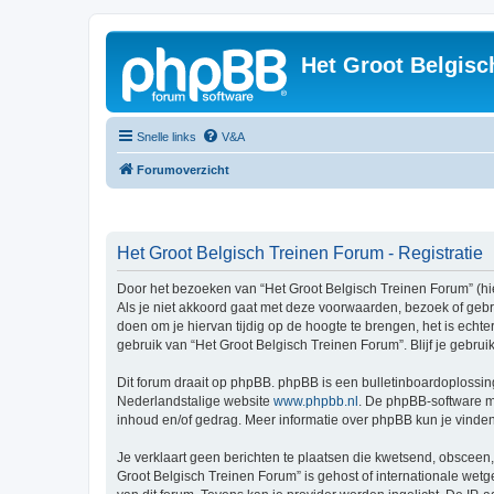
Het Groot Belgisc
Snelle links
V&A
Forumoverzicht
Het Groot Belgisch Treinen Forum - Registratie
Door het bezoeken van “Het Groot Belgisch Treinen Forum” (hie
Als je niet akkoord gaat met deze voorwaarden, bezoek of geb
doen om je hiervan tijdig op de hoogte te brengen, het is echt
gebruik van “Het Groot Belgisch Treinen Forum”. Blijf je gebr
Dit forum draait op phpBB. phpBB is een bulletinboardoplossing
Nederlandstalige website
www.phpbb.nl
. De phpBB-software ma
inhoud en/of gedrag. Meer informatie over phpBB kun je vinde
Je verklaart geen berichten te plaatsen die kwetsend, obsceen, 
Groot Belgisch Treinen Forum” is gehost of internationale wet