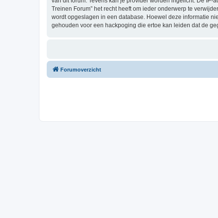
van dit forum. Tevens kan je provider worden ingelicht. De I
Treinen Forum” het recht heeft om ieder onderwerp te verwijderen
wordt opgeslagen in een database. Hoewel deze informatie nie
gehouden voor een hackpoging die ertoe kan leiden dat de ge
Forumoverzicht