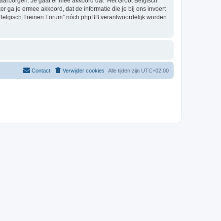
aarborgen. Je gaat er mee akkoord dat “Het Groot Belgisch
er ga je ermee akkoord, dat de informatie die je bij ons invoert
t Belgisch Treinen Forum” nóch phpBB verantwoordelijk worden
Contact
Verwijder cookies
Alle tijden zijn
UTC+02:00