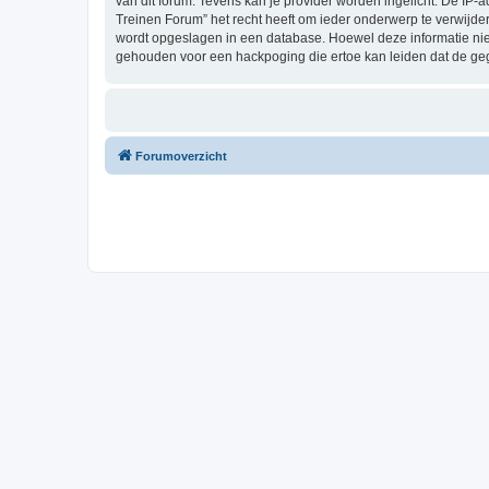
van dit forum. Tevens kan je provider worden ingelicht. De I
Treinen Forum” het recht heeft om ieder onderwerp te verwijderen
wordt opgeslagen in een database. Hoewel deze informatie nie
gehouden voor een hackpoging die ertoe kan leiden dat de ge
Forumoverzicht