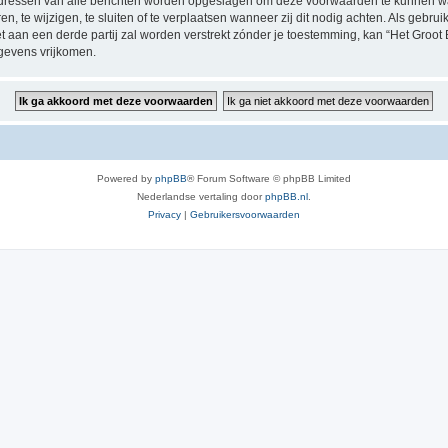
P-adressen van alle berichten worden opgeslagen om deze voorwaarden te kunnen w
, te wijzigen, te sluiten of te verplaatsen wanneer zij dit nodig achten. Als gebruik
t aan een derde partij zal worden verstrekt zónder je toestemming, kan “Het Groo
gevens vrijkomen.
Powered by
phpBB
® Forum Software © phpBB Limited
Nederlandse vertaling door
phpBB.nl
.
Privacy
|
Gebruikersvoorwaarden