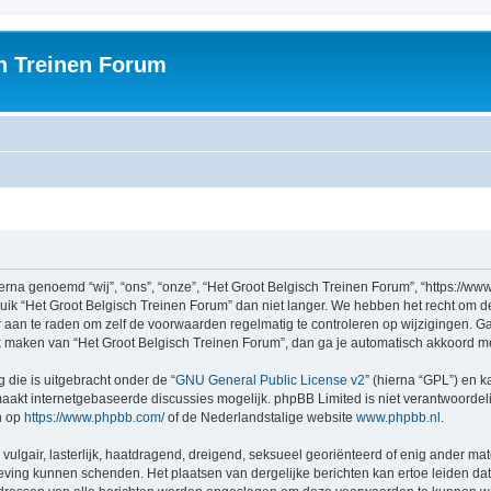
h Treinen Forum
rna genoemd “wij”, “ons”, “onze”, “Het Groot Belgisch Treinen Forum”, “https://ww
ruik “Het Groot Belgisch Treinen Forum” dan niet langer. We hebben het recht om 
er aan te raden om zelf de voorwaarden regelmatig te controleren op wijzigingen. G
uik maken van “Het Groot Belgisch Treinen Forum”, dan ga je automatisch akkoord m
 die is uitgebracht onder de “
GNU General Public License v2
” (hierna “GPL”) en
akt internetgebaseerde discussies mogelijk. phpBB Limited is niet verantwoordelij
n op
https://www.phpbb.com/
of de Nederlandstalige website
www.phpbb.nl
.
vulgair, lasterlijk, haatdragend, dreigend, seksueel georiënteerd of enig ander mat
geving kunnen schenden. Het plaatsen van dergelijke berichten kan ertoe leiden d