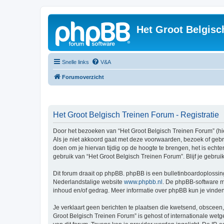
Het Groot Belgisc
Snelle links
V&A
Forumoverzicht
Het Groot Belgisch Treinen Forum - Registratie
Door het bezoeken van “Het Groot Belgisch Treinen Forum” (hie
Als je niet akkoord gaat met deze voorwaarden, bezoek of geb
doen om je hiervan tijdig op de hoogte te brengen, het is echt
gebruik van “Het Groot Belgisch Treinen Forum”. Blijf je gebr
Dit forum draait op phpBB. phpBB is een bulletinboardoplossing
Nederlandstalige website
www.phpbb.nl
. De phpBB-software ma
inhoud en/of gedrag. Meer informatie over phpBB kun je vinde
Je verklaart geen berichten te plaatsen die kwetsend, obsceen, 
Groot Belgisch Treinen Forum” is gehost of internationale wet