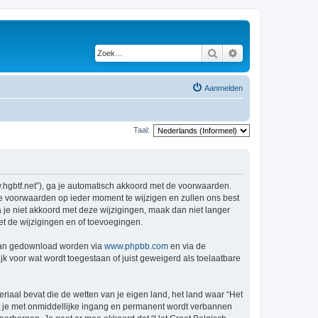
Zoek
Uitgebreid zoeken
Aanmelden
Taal:
w.hgbtf.net”), ga je automatisch akkoord met de voorwaarden.
de voorwaarden op ieder moment te wijzigen en zullen ons best
a je niet akkoord met deze wijzigingen, maak dan niet langer
et de wijzigingen en of toevoegingen.
 kan gedownload worden via
www.phpbb.com
en via de
k voor wat wordt toegestaan of juist geweigerd als toelaatbare
eriaal bevat die de wetten van je eigen land, het land waar “Het
at je met onmiddellijke ingang en permanent wordt verbannen