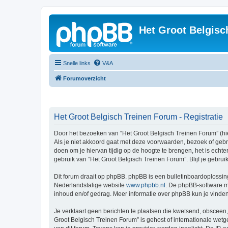
Het Groot Belgisc
Snelle links
V&A
Forumoverzicht
Het Groot Belgisch Treinen Forum - Registratie
Door het bezoeken van “Het Groot Belgisch Treinen Forum” (hie
Als je niet akkoord gaat met deze voorwaarden, bezoek of geb
doen om je hiervan tijdig op de hoogte te brengen, het is echt
gebruik van “Het Groot Belgisch Treinen Forum”. Blijf je gebr
Dit forum draait op phpBB. phpBB is een bulletinboardoplossing
Nederlandstalige website
www.phpbb.nl
. De phpBB-software ma
inhoud en/of gedrag. Meer informatie over phpBB kun je vinde
Je verklaart geen berichten te plaatsen die kwetsend, obsceen, 
Groot Belgisch Treinen Forum” is gehost of internationale wet