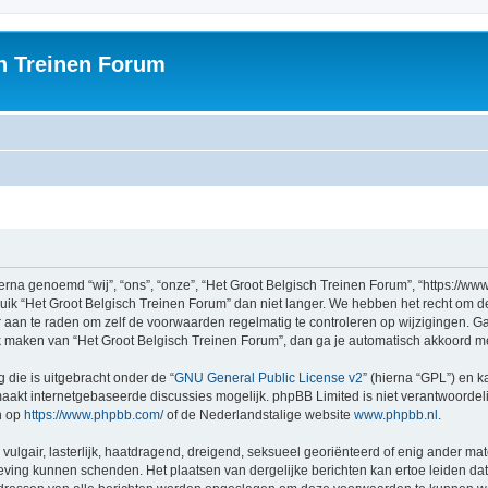
h Treinen Forum
rna genoemd “wij”, “ons”, “onze”, “Het Groot Belgisch Treinen Forum”, “https://ww
ruik “Het Groot Belgisch Treinen Forum” dan niet langer. We hebben het recht om 
er aan te raden om zelf de voorwaarden regelmatig te controleren op wijzigingen. G
uik maken van “Het Groot Belgisch Treinen Forum”, dan ga je automatisch akkoord m
 die is uitgebracht onder de “
GNU General Public License v2
” (hierna “GPL”) en
akt internetgebaseerde discussies mogelijk. phpBB Limited is niet verantwoordelij
n op
https://www.phpbb.com/
of de Nederlandstalige website
www.phpbb.nl
.
vulgair, lasterlijk, haatdragend, dreigend, seksueel georiënteerd of enig ander mat
geving kunnen schenden. Het plaatsen van dergelijke berichten kan ertoe leiden d