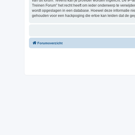
van dit forum. Tevens kan je provider worden ingelicht. De I
Treinen Forum” het recht heeft om ieder onderwerp te verwijderen
wordt opgeslagen in een database. Hoewel deze informatie nie
gehouden voor een hackpoging die ertoe kan leiden dat de ge
Forumoverzicht