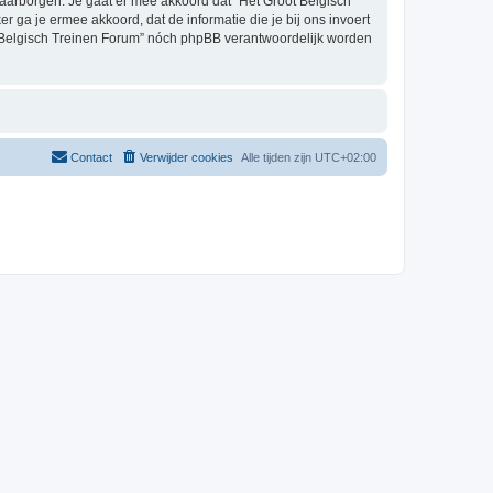
aarborgen. Je gaat er mee akkoord dat “Het Groot Belgisch
er ga je ermee akkoord, dat de informatie die je bij ons invoert
t Belgisch Treinen Forum” nóch phpBB verantwoordelijk worden
Contact
Verwijder cookies
Alle tijden zijn
UTC+02:00