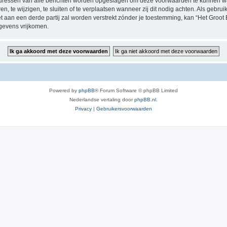
P-adressen van alle berichten worden opgeslagen om deze voorwaarden te kunnen w
, te wijzigen, te sluiten of te verplaatsen wanneer zij dit nodig achten. Als gebruik
t aan een derde partij zal worden verstrekt zónder je toestemming, kan “Het Groo
gevens vrijkomen.
Powered by
phpBB
® Forum Software © phpBB Limited
Nederlandse vertaling door
phpBB.nl
.
Privacy
|
Gebruikersvoorwaarden