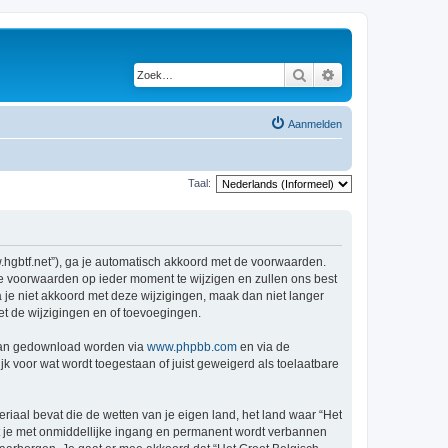
Zoek
Uitgebreid zoeken
Aanmelden
Taal:
w.hgbtf.net”), ga je automatisch akkoord met de voorwaarden.
de voorwaarden op ieder moment te wijzigen en zullen ons best
a je niet akkoord met deze wijzigingen, maak dan niet langer
et de wijzigingen en of toevoegingen.
 kan gedownload worden via
www.phpbb.com
en via de
k voor wat wordt toegestaan of juist geweigerd als toelaatbare
eriaal bevat die de wetten van je eigen land, het land waar “Het
at je met onmiddellijke ingang en permanent wordt verbannen