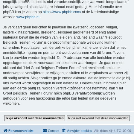
mogelijk. phpBB Limited is niet verantwoordelijk voor wat wordt toegestaan of
juist geweigerd als toelaatbare inhoud en/of gedrag. Meer informatie over
phpBB kun je vinden op
https://www.phpbb.com/
of de Nederlandstalige
website
www.phpbb.nl
.
Je verklaart geen berichten te plaatsen die kwetsend, obsceen, vulgair,
lasterlijk, haatdragend, dreigend, seksueel georiënteerd of enig ander
materiaal bevat die de wetten van je eigen land, het land waar “Het Groot
Belgisch Treinen Forum” is gehost of internationale wetgeving kunnen
schenden. Het plaatsen van dergelijke berichten kan ertoe leiden dat je met
onmiddellijke ingang en permanent wordt verbannen van dit forum. Tevens
kan je provider worden ingelicht. De IP-adressen van alle berichten worden
opgeslagen om deze voorwaarden te kunnen waarborgen. Je gaat er mee
akkoord dat “Het Groot Belgisch Treinen Forum” het recht heeft om ieder
onderwerp te verwijderen, te wijzigen, te sluiten of te verplaatsen wanneer zij
dit nodig achten. Als gebruiker ga je ermee akkoord, dat de informatie die je bij
ons invoert wordt opgeslagen in een database. Hoewel deze informatie niet
aan een derde partij zal worden verstrekt zónder je toestemming, kan “Het
Groot Belgisch Treinen Forum” nóch phpBB verantwoordelijk worden
gehouden voor een hackpoging die ertoe kan leiden dat de gegevens
vrijkomen.
Forumoverzicht
Contact
Verwijder cookies
Alle tijden zijn
UTC+02:00