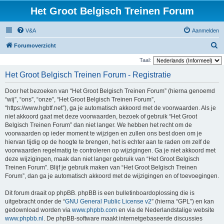
Het Groot Belgisch Treinen Forum
V&A
Aanmelden
Z
Forumoverzicht
o
Taal:
e
Het Groot Belgisch Treinen Forum - Registratie
k
Door het bezoeken van “Het Groot Belgisch Treinen Forum” (hierna genoemd
“wij”, “ons”, “onze”, “Het Groot Belgisch Treinen Forum”,
“https://www.hgbtf.net”), ga je automatisch akkoord met de voorwaarden. Als je
niet akkoord gaat met deze voorwaarden, bezoek of gebruik “Het Groot
Belgisch Treinen Forum” dan niet langer. We hebben het recht om de
voorwaarden op ieder moment te wijzigen en zullen ons best doen om je
hiervan tijdig op de hoogte te brengen, het is echter aan te raden om zelf de
voorwaarden regelmatig te controleren op wijzigingen. Ga je niet akkoord met
deze wijzigingen, maak dan niet langer gebruik van “Het Groot Belgisch
Treinen Forum”. Blijf je gebruik maken van “Het Groot Belgisch Treinen
Forum”, dan ga je automatisch akkoord met de wijzigingen en of toevoegingen.
Dit forum draait op phpBB. phpBB is een bulletinboardoplossing die is
uitgebracht onder de “
GNU General Public License v2
” (hierna “GPL”) en kan
gedownload worden via
www.phpbb.com
en via de Nederlandstalige website
www.phpbb.nl
. De phpBB-software maakt internetgebaseerde discussies