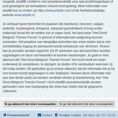
mogelijk. phpBB Limited is niet verantwoordelijk voor wat wordt toegestaan of
juist geweigerd als toelaatbare inhoud en/of gedrag. Meer informatie over
phpBB kun je vinden op
https://www.phpbb.com/
of de Nederlandstalige
website
www.phpbb.nl
.
Je verklaart geen berichten te plaatsen die kwetsend, obsceen, vulgair,
lasterlijk, haatdragend, dreigend, seksueel georiënteerd of enig ander
materiaal bevat die de wetten van je eigen land, het land waar “Het Groot
Belgisch Treinen Forum” is gehost of internationale wetgeving kunnen
schenden. Het plaatsen van dergelijke berichten kan ertoe leiden dat je met
onmiddellijke ingang en permanent wordt verbannen van dit forum. Tevens
kan je provider worden ingelicht. De IP-adressen van alle berichten worden
opgeslagen om deze voorwaarden te kunnen waarborgen. Je gaat er mee
akkoord dat “Het Groot Belgisch Treinen Forum” het recht heeft om ieder
onderwerp te verwijderen, te wijzigen, te sluiten of te verplaatsen wanneer zij
dit nodig achten. Als gebruiker ga je ermee akkoord, dat de informatie die je bij
ons invoert wordt opgeslagen in een database. Hoewel deze informatie niet
aan een derde partij zal worden verstrekt zónder je toestemming, kan “Het
Groot Belgisch Treinen Forum” nóch phpBB verantwoordelijk worden
gehouden voor een hackpoging die ertoe kan leiden dat de gegevens
vrijkomen.
Forumoverzicht
Contact
Verwijder cookies
Alle tijden zijn
UTC+02:00