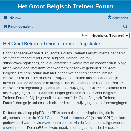
Het Groot Belgisch Treinen Forum
V&A
Aanmelden
Z
Forumoverzicht
o
Taal:
e
Het Groot Belgisch Treinen Forum - Registratie
k
Door het bezoeken van “Het Groot Belgisch Treinen Forum” (hierna genoemd
“wij”, “ons”, “onze”, “Het Groot Belgisch Treinen Forum”,
“https://www.hgbtf.net”), ga je automatisch akkoord met de voorwaarden. Als je
niet akkoord gaat met deze voorwaarden, bezoek of gebruik “Het Groot
Belgisch Treinen Forum” dan niet langer. We hebben het recht om de
voorwaarden op ieder moment te wijzigen en zullen ons best doen om je
hiervan tijdig op de hoogte te brengen, het is echter aan te raden om zelf de
voorwaarden regelmatig te controleren op wijzigingen. Ga je niet akkoord met
deze wijzigingen, maak dan niet langer gebruik van “Het Groot Belgisch
Treinen Forum”. Blijf je gebruik maken van “Het Groot Belgisch Treinen
Forum”, dan ga je automatisch akkoord met de wijzigingen en of toevoegingen.
Dit forum draait op phpBB. phpBB is een bulletinboardoplossing die is
uitgebracht onder de “
GNU General Public License v2
” (hierna “GPL”) en kan
gedownload worden via
www.phpbb.com
en via de Nederlandstalige website
www.phpbb.nl
. De phpBB-software maakt internetgebaseerde discussies