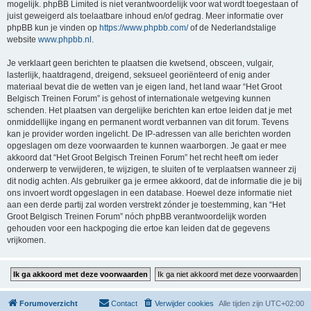
mogelijk. phpBB Limited is niet verantwoordelijk voor wat wordt toegestaan of
juist geweigerd als toelaatbare inhoud en/of gedrag. Meer informatie over
phpBB kun je vinden op
https://www.phpbb.com/
of de Nederlandstalige
website
www.phpbb.nl
.
Je verklaart geen berichten te plaatsen die kwetsend, obsceen, vulgair,
lasterlijk, haatdragend, dreigend, seksueel georiënteerd of enig ander
materiaal bevat die de wetten van je eigen land, het land waar “Het Groot
Belgisch Treinen Forum” is gehost of internationale wetgeving kunnen
schenden. Het plaatsen van dergelijke berichten kan ertoe leiden dat je met
onmiddellijke ingang en permanent wordt verbannen van dit forum. Tevens
kan je provider worden ingelicht. De IP-adressen van alle berichten worden
opgeslagen om deze voorwaarden te kunnen waarborgen. Je gaat er mee
akkoord dat “Het Groot Belgisch Treinen Forum” het recht heeft om ieder
onderwerp te verwijderen, te wijzigen, te sluiten of te verplaatsen wanneer zij
dit nodig achten. Als gebruiker ga je ermee akkoord, dat de informatie die je bij
ons invoert wordt opgeslagen in een database. Hoewel deze informatie niet
aan een derde partij zal worden verstrekt zónder je toestemming, kan “Het
Groot Belgisch Treinen Forum” nóch phpBB verantwoordelijk worden
gehouden voor een hackpoging die ertoe kan leiden dat de gegevens
vrijkomen.
Forumoverzicht
Contact
Verwijder cookies
Alle tijden zijn
UTC+02:00