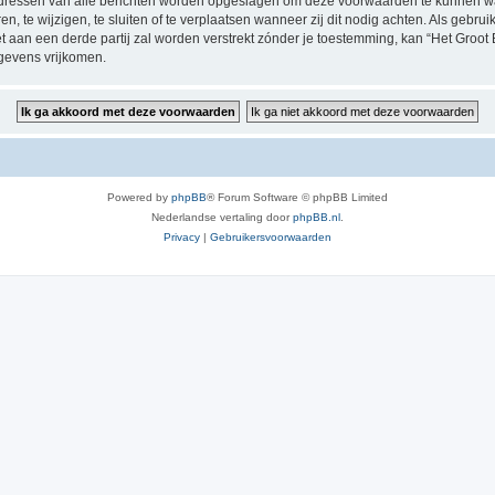
P-adressen van alle berichten worden opgeslagen om deze voorwaarden te kunnen w
, te wijzigen, te sluiten of te verplaatsen wanneer zij dit nodig achten. Als gebruik
t aan een derde partij zal worden verstrekt zónder je toestemming, kan “Het Groo
gevens vrijkomen.
Powered by
phpBB
® Forum Software © phpBB Limited
Nederlandse vertaling door
phpBB.nl
.
Privacy
|
Gebruikersvoorwaarden