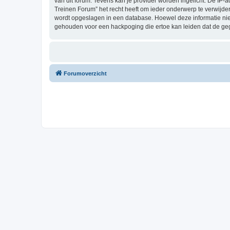
van dit forum. Tevens kan je provider worden ingelicht. De I
Treinen Forum” het recht heeft om ieder onderwerp te verwijderen
wordt opgeslagen in een database. Hoewel deze informatie nie
gehouden voor een hackpoging die ertoe kan leiden dat de ge
Forumoverzicht