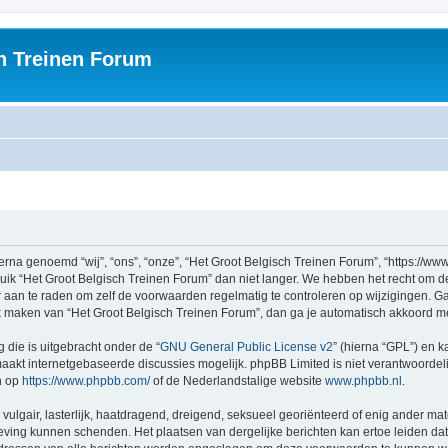
h Treinen Forum
rna genoemd “wij”, “ons”, “onze”, “Het Groot Belgisch Treinen Forum”, “https://ww
ruik “Het Groot Belgisch Treinen Forum” dan niet langer. We hebben het recht om 
er aan te raden om zelf de voorwaarden regelmatig te controleren op wijzigingen. G
uik maken van “Het Groot Belgisch Treinen Forum”, dan ga je automatisch akkoord m
 die is uitgebracht onder de “
GNU General Public License v2
” (hierna “GPL”) en
akt internetgebaseerde discussies mogelijk. phpBB Limited is niet verantwoordelij
n op
https://www.phpbb.com/
of de Nederlandstalige website
www.phpbb.nl
.
vulgair, lasterlijk, haatdragend, dreigend, seksueel georiënteerd of enig ander mat
geving kunnen schenden. Het plaatsen van dergelijke berichten kan ertoe leiden d