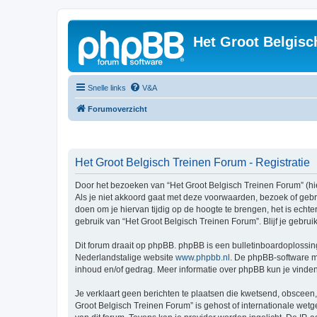
Het Groot Belgisc
Snelle links
V&A
Forumoverzicht
Het Groot Belgisch Treinen Forum - Registratie
Door het bezoeken van “Het Groot Belgisch Treinen Forum” (hie
Als je niet akkoord gaat met deze voorwaarden, bezoek of geb
doen om je hiervan tijdig op de hoogte te brengen, het is echt
gebruik van “Het Groot Belgisch Treinen Forum”. Blijf je gebr
Dit forum draait op phpBB. phpBB is een bulletinboardoplossing
Nederlandstalige website
www.phpbb.nl
. De phpBB-software ma
inhoud en/of gedrag. Meer informatie over phpBB kun je vinde
Je verklaart geen berichten te plaatsen die kwetsend, obsceen, 
Groot Belgisch Treinen Forum” is gehost of internationale wet