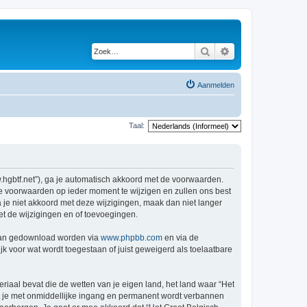
Zoek
Uitgebreid zoeken
Aanmelden
Taal:
w.hgbtf.net”), ga je automatisch akkoord met de voorwaarden.
de voorwaarden op ieder moment te wijzigen en zullen ons best
a je niet akkoord met deze wijzigingen, maak dan niet langer
et de wijzigingen en of toevoegingen.
 kan gedownload worden via
www.phpbb.com
en via de
k voor wat wordt toegestaan of juist geweigerd als toelaatbare
eriaal bevat die de wetten van je eigen land, het land waar “Het
at je met onmiddellijke ingang en permanent wordt verbannen