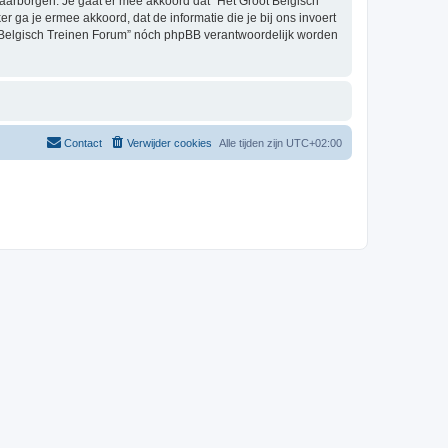
aarborgen. Je gaat er mee akkoord dat “Het Groot Belgisch
er ga je ermee akkoord, dat de informatie die je bij ons invoert
t Belgisch Treinen Forum” nóch phpBB verantwoordelijk worden
Contact
Verwijder cookies
Alle tijden zijn
UTC+02:00