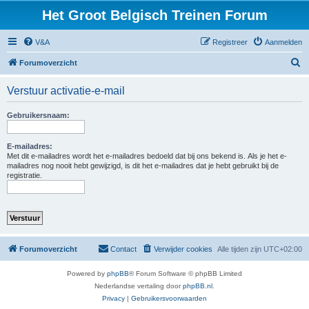
Het Groot Belgisch Treinen Forum
V&A
Registreer
Aanmelden
Z
Forumoverzicht
o
Verstuur activatie-e-mail
e
k
Gebruikersnaam:
E-mailadres:
Met dit e-mailadres wordt het e-mailadres bedoeld dat bij ons bekend is. Als je het e-
mailadres nog nooit hebt gewijzigd, is dit het e-mailadres dat je hebt gebruikt bij de
registratie.
Forumoverzicht
Contact
Verwijder cookies
Alle tijden zijn
UTC+02:00
Powered by
phpBB
® Forum Software © phpBB Limited
Nederlandse vertaling door
phpBB.nl
.
Privacy
|
Gebruikersvoorwaarden