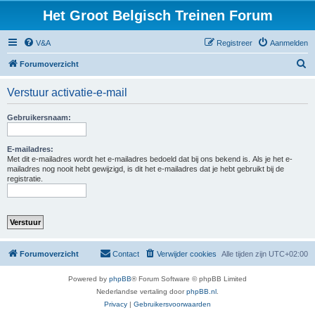
Het Groot Belgisch Treinen Forum
V&A
Registreer
Aanmelden
Z
Forumoverzicht
o
Verstuur activatie-e-mail
e
k
Gebruikersnaam:
E-mailadres:
Met dit e-mailadres wordt het e-mailadres bedoeld dat bij ons bekend is. Als je het e-
mailadres nog nooit hebt gewijzigd, is dit het e-mailadres dat je hebt gebruikt bij de
registratie.
Forumoverzicht
Contact
Verwijder cookies
Alle tijden zijn
UTC+02:00
Powered by
phpBB
® Forum Software © phpBB Limited
Nederlandse vertaling door
phpBB.nl
.
Privacy
|
Gebruikersvoorwaarden