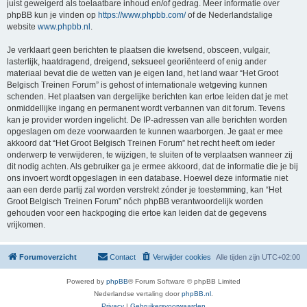
juist geweigerd als toelaatbare inhoud en/of gedrag. Meer informatie over
phpBB kun je vinden op
https://www.phpbb.com/
of de Nederlandstalige
website
www.phpbb.nl
.
Je verklaart geen berichten te plaatsen die kwetsend, obsceen, vulgair,
lasterlijk, haatdragend, dreigend, seksueel georiënteerd of enig ander
materiaal bevat die de wetten van je eigen land, het land waar “Het Groot
Belgisch Treinen Forum” is gehost of internationale wetgeving kunnen
schenden. Het plaatsen van dergelijke berichten kan ertoe leiden dat je met
onmiddellijke ingang en permanent wordt verbannen van dit forum. Tevens
kan je provider worden ingelicht. De IP-adressen van alle berichten worden
opgeslagen om deze voorwaarden te kunnen waarborgen. Je gaat er mee
akkoord dat “Het Groot Belgisch Treinen Forum” het recht heeft om ieder
onderwerp te verwijderen, te wijzigen, te sluiten of te verplaatsen wanneer zij
dit nodig achten. Als gebruiker ga je ermee akkoord, dat de informatie die je bij
ons invoert wordt opgeslagen in een database. Hoewel deze informatie niet
aan een derde partij zal worden verstrekt zónder je toestemming, kan “Het
Groot Belgisch Treinen Forum” nóch phpBB verantwoordelijk worden
gehouden voor een hackpoging die ertoe kan leiden dat de gegevens
vrijkomen.
Forumoverzicht
Contact
Verwijder cookies
Alle tijden zijn
UTC+02:00
Powered by
phpBB
® Forum Software © phpBB Limited
Nederlandse vertaling door
phpBB.nl
.
Privacy
|
Gebruikersvoorwaarden