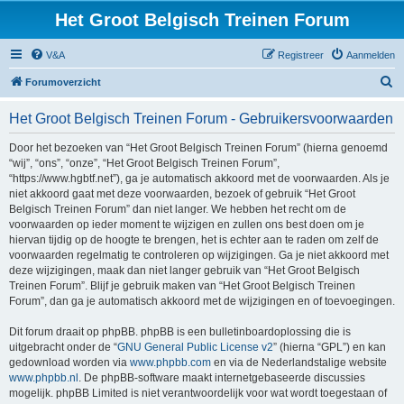
Het Groot Belgisch Treinen Forum
V&A
Registreer
Aanmelden
Z
Forumoverzicht
o
Het Groot Belgisch Treinen Forum - Gebruikersvoorwaarden
e
k
Door het bezoeken van “Het Groot Belgisch Treinen Forum” (hierna genoemd
“wij”, “ons”, “onze”, “Het Groot Belgisch Treinen Forum”,
“https://www.hgbtf.net”), ga je automatisch akkoord met de voorwaarden. Als je
niet akkoord gaat met deze voorwaarden, bezoek of gebruik “Het Groot
Belgisch Treinen Forum” dan niet langer. We hebben het recht om de
voorwaarden op ieder moment te wijzigen en zullen ons best doen om je
hiervan tijdig op de hoogte te brengen, het is echter aan te raden om zelf de
voorwaarden regelmatig te controleren op wijzigingen. Ga je niet akkoord met
deze wijzigingen, maak dan niet langer gebruik van “Het Groot Belgisch
Treinen Forum”. Blijf je gebruik maken van “Het Groot Belgisch Treinen
Forum”, dan ga je automatisch akkoord met de wijzigingen en of toevoegingen.
Dit forum draait op phpBB. phpBB is een bulletinboardoplossing die is
uitgebracht onder de “
GNU General Public License v2
” (hierna “GPL”) en kan
gedownload worden via
www.phpbb.com
en via de Nederlandstalige website
www.phpbb.nl
. De phpBB-software maakt internetgebaseerde discussies
mogelijk. phpBB Limited is niet verantwoordelijk voor wat wordt toegestaan of