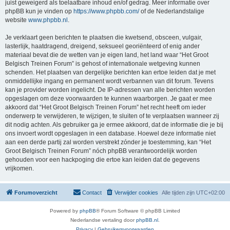
juist geweigerd als toelaatbare inhoud en/of gedrag. Meer informatie over
phpBB kun je vinden op
https://www.phpbb.com/
of de Nederlandstalige
website
www.phpbb.nl
.
Je verklaart geen berichten te plaatsen die kwetsend, obsceen, vulgair,
lasterlijk, haatdragend, dreigend, seksueel georiënteerd of enig ander
materiaal bevat die de wetten van je eigen land, het land waar “Het Groot
Belgisch Treinen Forum” is gehost of internationale wetgeving kunnen
schenden. Het plaatsen van dergelijke berichten kan ertoe leiden dat je met
onmiddellijke ingang en permanent wordt verbannen van dit forum. Tevens
kan je provider worden ingelicht. De IP-adressen van alle berichten worden
opgeslagen om deze voorwaarden te kunnen waarborgen. Je gaat er mee
akkoord dat “Het Groot Belgisch Treinen Forum” het recht heeft om ieder
onderwerp te verwijderen, te wijzigen, te sluiten of te verplaatsen wanneer zij
dit nodig achten. Als gebruiker ga je ermee akkoord, dat de informatie die je bij
ons invoert wordt opgeslagen in een database. Hoewel deze informatie niet
aan een derde partij zal worden verstrekt zónder je toestemming, kan “Het
Groot Belgisch Treinen Forum” nóch phpBB verantwoordelijk worden
gehouden voor een hackpoging die ertoe kan leiden dat de gegevens
vrijkomen.
Forumoverzicht
Contact
Verwijder cookies
Alle tijden zijn
UTC+02:00
Powered by
phpBB
® Forum Software © phpBB Limited
Nederlandse vertaling door
phpBB.nl
.
Privacy
|
Gebruikersvoorwaarden