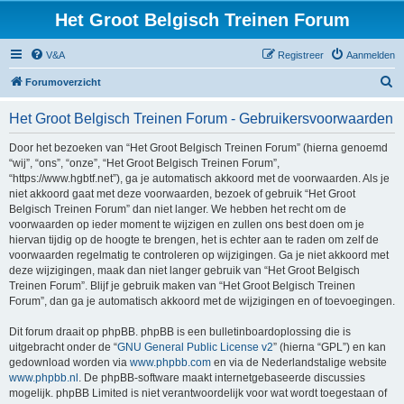
Het Groot Belgisch Treinen Forum
V&A
Registreer
Aanmelden
Z
Forumoverzicht
o
Het Groot Belgisch Treinen Forum - Gebruikersvoorwaarden
e
k
Door het bezoeken van “Het Groot Belgisch Treinen Forum” (hierna genoemd
“wij”, “ons”, “onze”, “Het Groot Belgisch Treinen Forum”,
“https://www.hgbtf.net”), ga je automatisch akkoord met de voorwaarden. Als je
niet akkoord gaat met deze voorwaarden, bezoek of gebruik “Het Groot
Belgisch Treinen Forum” dan niet langer. We hebben het recht om de
voorwaarden op ieder moment te wijzigen en zullen ons best doen om je
hiervan tijdig op de hoogte te brengen, het is echter aan te raden om zelf de
voorwaarden regelmatig te controleren op wijzigingen. Ga je niet akkoord met
deze wijzigingen, maak dan niet langer gebruik van “Het Groot Belgisch
Treinen Forum”. Blijf je gebruik maken van “Het Groot Belgisch Treinen
Forum”, dan ga je automatisch akkoord met de wijzigingen en of toevoegingen.
Dit forum draait op phpBB. phpBB is een bulletinboardoplossing die is
uitgebracht onder de “
GNU General Public License v2
” (hierna “GPL”) en kan
gedownload worden via
www.phpbb.com
en via de Nederlandstalige website
www.phpbb.nl
. De phpBB-software maakt internetgebaseerde discussies
mogelijk. phpBB Limited is niet verantwoordelijk voor wat wordt toegestaan of