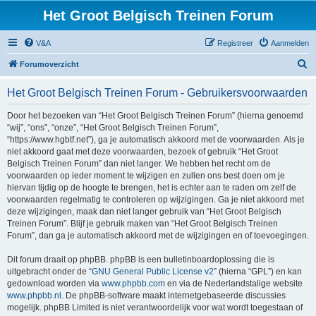
Het Groot Belgisch Treinen Forum
V&A
Registreer
Aanmelden
Z
Forumoverzicht
o
Het Groot Belgisch Treinen Forum - Gebruikersvoorwaarden
e
k
Door het bezoeken van “Het Groot Belgisch Treinen Forum” (hierna genoemd
“wij”, “ons”, “onze”, “Het Groot Belgisch Treinen Forum”,
“https://www.hgbtf.net”), ga je automatisch akkoord met de voorwaarden. Als je
niet akkoord gaat met deze voorwaarden, bezoek of gebruik “Het Groot
Belgisch Treinen Forum” dan niet langer. We hebben het recht om de
voorwaarden op ieder moment te wijzigen en zullen ons best doen om je
hiervan tijdig op de hoogte te brengen, het is echter aan te raden om zelf de
voorwaarden regelmatig te controleren op wijzigingen. Ga je niet akkoord met
deze wijzigingen, maak dan niet langer gebruik van “Het Groot Belgisch
Treinen Forum”. Blijf je gebruik maken van “Het Groot Belgisch Treinen
Forum”, dan ga je automatisch akkoord met de wijzigingen en of toevoegingen.
Dit forum draait op phpBB. phpBB is een bulletinboardoplossing die is
uitgebracht onder de “
GNU General Public License v2
” (hierna “GPL”) en kan
gedownload worden via
www.phpbb.com
en via de Nederlandstalige website
www.phpbb.nl
. De phpBB-software maakt internetgebaseerde discussies
mogelijk. phpBB Limited is niet verantwoordelijk voor wat wordt toegestaan of