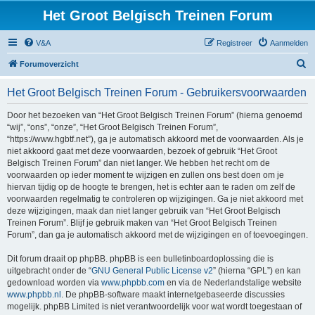
Het Groot Belgisch Treinen Forum
V&A
Registreer
Aanmelden
Z
Forumoverzicht
o
Het Groot Belgisch Treinen Forum - Gebruikersvoorwaarden
e
k
Door het bezoeken van “Het Groot Belgisch Treinen Forum” (hierna genoemd
“wij”, “ons”, “onze”, “Het Groot Belgisch Treinen Forum”,
“https://www.hgbtf.net”), ga je automatisch akkoord met de voorwaarden. Als je
niet akkoord gaat met deze voorwaarden, bezoek of gebruik “Het Groot
Belgisch Treinen Forum” dan niet langer. We hebben het recht om de
voorwaarden op ieder moment te wijzigen en zullen ons best doen om je
hiervan tijdig op de hoogte te brengen, het is echter aan te raden om zelf de
voorwaarden regelmatig te controleren op wijzigingen. Ga je niet akkoord met
deze wijzigingen, maak dan niet langer gebruik van “Het Groot Belgisch
Treinen Forum”. Blijf je gebruik maken van “Het Groot Belgisch Treinen
Forum”, dan ga je automatisch akkoord met de wijzigingen en of toevoegingen.
Dit forum draait op phpBB. phpBB is een bulletinboardoplossing die is
uitgebracht onder de “
GNU General Public License v2
” (hierna “GPL”) en kan
gedownload worden via
www.phpbb.com
en via de Nederlandstalige website
www.phpbb.nl
. De phpBB-software maakt internetgebaseerde discussies
mogelijk. phpBB Limited is niet verantwoordelijk voor wat wordt toegestaan of