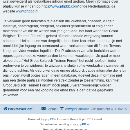
juist geweigerd als toelaatbare inhoud en/of gedrag. Meer informatie over
phpBB kun je vinden op
https://www.phpbb.com/
of de Nederlandstalige
website
www.phpbb.nl
.
Je verklaart geen berichten te plaatsen die kwetsend, obsceen, vulgair,
lasterlijk, haatdragend, dreigend, seksueel georiënteerd of enig ander
materiaal bevat die de wetten van je eigen land, het land waar “Het Groot
Belgisch Treinen Forum” is gehost of internationale wetgeving kunnen
schenden. Het plaatsen van dergelijke berichten kan ertoe leiden dat je met
onmiddellijke ingang en permanent wordt verbannen van dit forum. Tevens
kan je provider worden ingelicht. De IP-adressen van alle berichten worden
opgeslagen om deze voorwaarden te kunnen waarborgen. Je gaat er mee
akkoord dat “Het Groot Belgisch Treinen Forum” het recht heeft om ieder
onderwerp te verwijderen, te wijzigen, te sluiten of te verplaatsen wanneer zij
dit nodig achten. Als gebruiker ga je ermee akkoord, dat de informatie die je bij
ons invoert wordt opgeslagen in een database. Hoewel deze informatie niet
aan een derde partij zal worden verstrekt zónder je toestemming, kan “Het
Groot Belgisch Treinen Forum” nóch phpBB verantwoordelijk worden
gehouden voor een hackpoging die ertoe kan leiden dat de gegevens
vrijkomen.
Forumoverzicht
Contact
Verwijder cookies
Alle tijden zijn
UTC+02:00
Powered by
phpBB
® Forum Software © phpBB Limited
Nederlandse vertaling door
phpBB.nl
.
Privacy
|
Gebruikersvoorwaarden